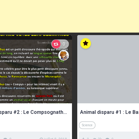
0
Animal disparu #2 : Le Compsognathus, le poulet du Jurassique
Science