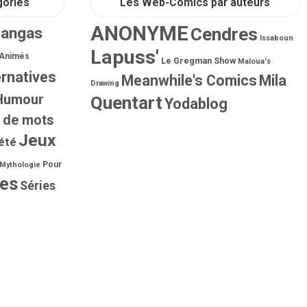
gories
Les Web-Comics par auteurs
ANONYME
Mangas
Cendres
Issaboun
Lapuss'
 Animés
Le Gregman Show
Maloua's
ernatives
Meanwhile's Comics
Mila
Drawing
Humour
Quentart
Yodablog
 de mots
Jeux
été
Pour
Mythologie
ies
Séries