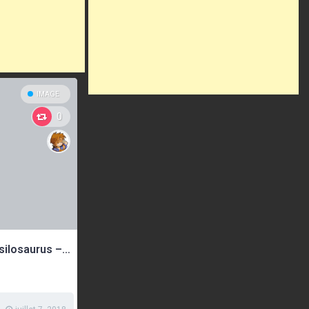
IMAGE
0
Animal disparu #1 : Le Basilosaurus – la baleine tueuse