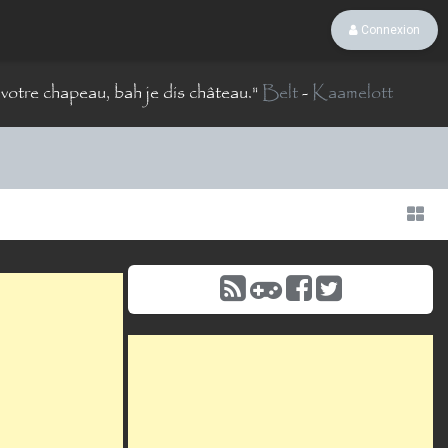
Connexion
otre chapeau, bah je dis château.
"
Belt
-
Kaamelott