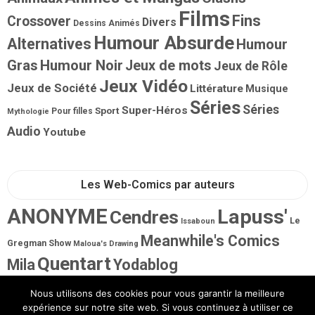
Films
Fins
Crossover
Divers
Dessins Animés
Humour Absurde
Alternatives
Humour
Gras
Humour Noir
Jeux de mots
Jeux de Rôle
Jeux Vidéo
Jeux de Société
Littérature
Musique
Séries
Séries
Super-Héros
Sport
Pour filles
Mythologie
Audio
Youtube
Les Web-Comics par auteurs
ANONYME
Lapuss'
Cendres
Le
Issaboun
Meanwhile's Comics
Gregman Show
Maloua's Drawing
Quentart
Mila
Yodablog
Nous utilisons des cookies pour vous garantir la meilleure
expérience sur notre site web. Si vous continuez à utiliser ce