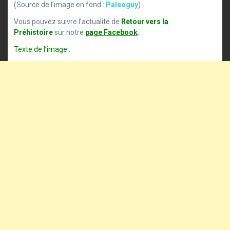
(Source de l’image en fond :
Paleoguy
)
Vous pouvez suivre l’actualité de
Retour vers la
Préhistoire
sur notre
page Facebook
.
Texte de l’image :