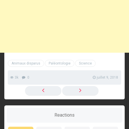
Animaux disparus
Paléontologie
Science
3k
0
juillet 9, 2018
Reactions