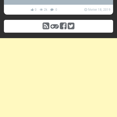
0
2k
0
février 18, 2019