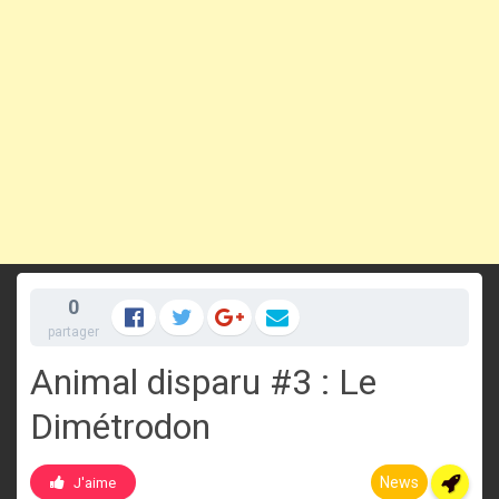
0
partager
Animal disparu #3 : Le
Dimétrodon
News
J'aime