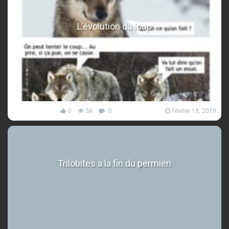
L’évolution du loup
0
5k
0
février 18, 2019
Trilobites à la fin du permien