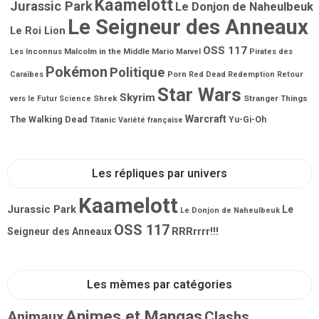
Kaamelott
Jurassic Park
Le Donjon de Naheulbeuk
Le Seigneur des Anneaux
Le Roi Lion
OSS 117
Malcolm in the Middle
Mario
Les Inconnus
Marvel
Pirates des
Pokémon
Politique
Porn
Caraïbes
Red Dead Redemption
Retour
Star Wars
Skyrim
Shrek
Stranger Things
vers le Futur
Science
Warcraft
The Walking Dead
Titanic
Yu-Gi-Oh
Variété française
Les répliques par univers
Kaamelott
Jurassic Park
Le
Le Donjon de Naheulbeuk
OSS 117
RRRrrrr!!!
Seigneur des Anneaux
Les mèmes par catégories
Animes et Mangas
Animaux
Clashs