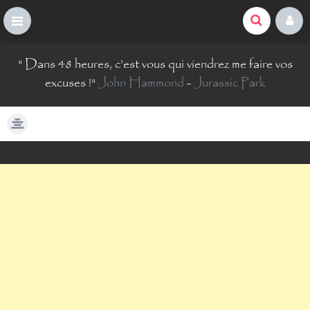
La Comté du Geek
S
"
Dans 48 heures, c’est vous qui viendrez me faire vos
k
i
excuses !
"
John Hammond
-
Jurassic Park
p
t
o
c
o
n
t
e
n
t