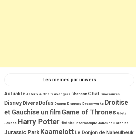
l
e
s
Les memes par univers
Chat
Actualité
Chanson
Astérix & Obélix
Avengers
Dinosaures
Droitise
Disney
Dofus
Divers
Dragons
Dreamworks
Dragon
Game of Thrones
et Gauchise un film
Gilets
Harry Potter
Jaunes
Histoire
Informatique
Joueur du Grenier
Kaamelott
Jurassic Park
Le Donjon de Naheulbeuk