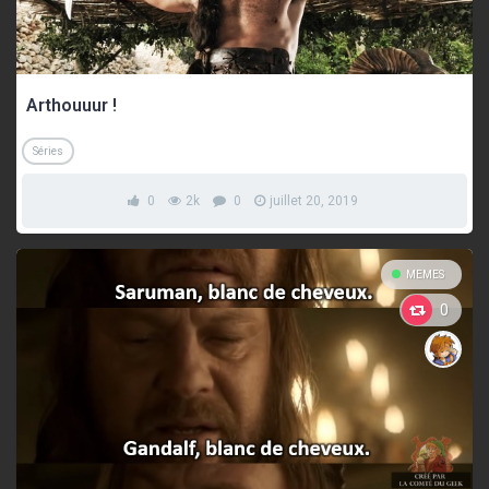
Arthouuur !
Séries
0
2k
0
juillet 20, 2019
MEMES
0