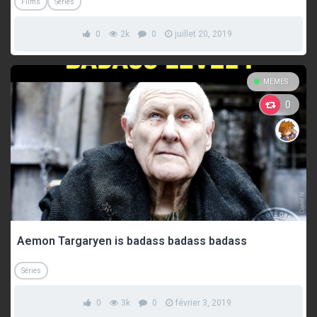
Films
Séries
0
2k
0
juillet 20, 2019
MEMES
0
Aemon Targaryen is badass badass badass
Séries
0
3k
0
février 3, 2019