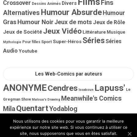
Films
Fins
Crossover
Divers
Dessins Animés
Humour Absurde
Alternatives
Humour
Gras
Humour Noir
Jeux de mots
Jeux de Rôle
Jeux Vidéo
Jeux de Société
Littérature
Musique
Séries
Séries
Super-Héros
Sport
Pour filles
Mythologie
Audio
Youtube
Les Web-Comics par auteurs
ANONYME
Lapuss'
Cendres
Le
Issaboun
Meanwhile's Comics
Gregman Show
Maloua's Drawing
Quentart
Mila
Yodablog
Nous utilisons des cookies pour vous garantir la meilleure
expérience sur notre site web. Si vous continuez à utiliser ce
site, nous supposerons que vous en êtes satisfait.