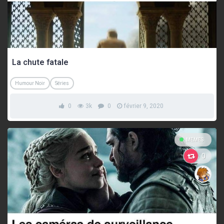
La chute fatale
Humour Noir
Séries
0
3k
0
février 9, 2020
MEMES
0