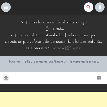
La Comté du Geek
S
"
- Tu vas lui donner du shampooing ?
k
i
- Ben, oui…
p
- T’es complètement malade. Tu la connais que
t
depuis un jour. Avant de t’engager fais lui des enfants,
o
j’sais pas moi.
"
Pierre
-
RRRrrrr!!!
c
o
n
Tous les meilleurs mèmes sur Game of Thrones en français.
t
e
n
t