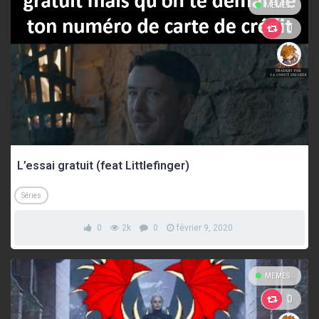
MEMES
0
L’essai gratuit (feat Littlefinger)
Séries
0
2k
0
février 9, 2020
MEMES
0