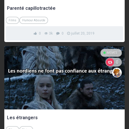
Parenté capillotractée
Films
Humour Absurde
0
3k
0
juillet 20, 2019
MEMES
0
Les étrangers