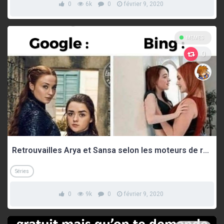
0
6k
0
février 9, 2020
MEMES
0
Retrouvailles Arya et Sansa selon les moteurs de recherche
Séries
0
9k
0
février 9, 2020