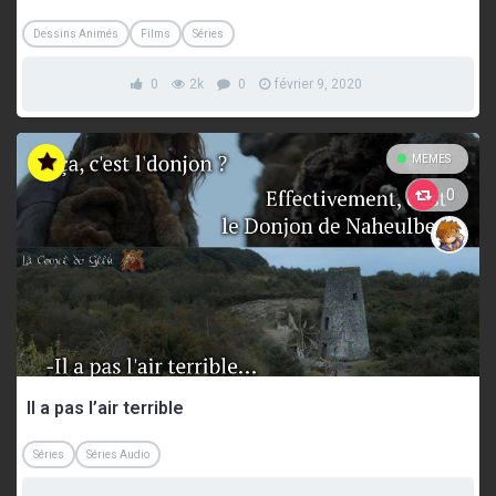
Dessins Animés
Films
Séries
0
2k
0
février 9, 2020
MEMES
0
Il a pas l’air terrible
Séries
Séries Audio