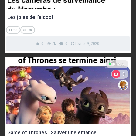
Les joies de l’alcool
Films
Séries
0
7k
0
février 9, 2020
MEMES
0
Game of Thrones : Sauver une enfance