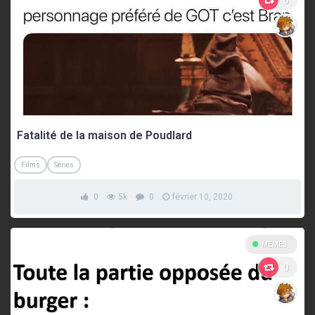
0
Fatalité de la maison de Poudlard
Films
Séries
0
5k
0
février 10, 2020
MEMES
0