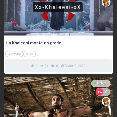
La Khaleesi monte en grade
Jeux Vidéo
Séries
0
3k
0
février 9, 2020
MEMES
0