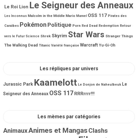
Le Seigneur des Anneaux
Le Roi Lion
OSS 117
Malcolm in the Middle
Mario
Les Inconnus
Marvel
Pirates des
Pokémon
Politique
Porn
Caraïbes
Red Dead Redemption
Retour
Star Wars
Skyrim
Shrek
Stranger Things
vers le Futur
Science
Warcraft
The Walking Dead
Titanic
Yu-Gi-Oh
Variété française
Les répliques par univers
Kaamelott
Jurassic Park
Le
Le Donjon de Naheulbeuk
OSS 117
RRRrrrr!!!
Seigneur des Anneaux
Les mèmes par catégories
Animes et Mangas
Animaux
Clashs