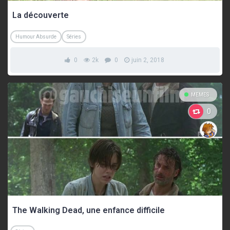
La découverte
Humour Absurde
Séries
0
2k
0
juin 2, 2018
MEMES
0
The Walking Dead, une enfance difficile