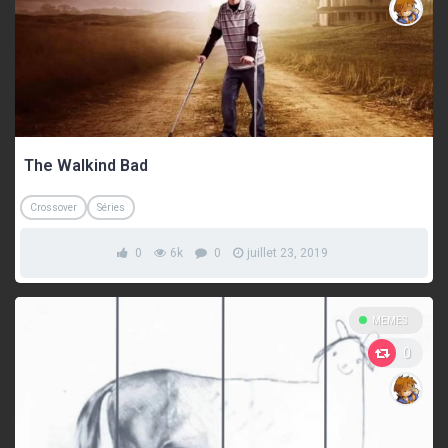
The Walkind Bad
Crossover
Séries
0
6k
0
juillet 23, 2019
MEMES
0