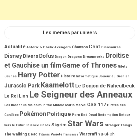
Les memes par univers
Chat
Actualité
Chanson
Astérix & Obélix
Avengers
Dinosaures
Droitise
Disney
Dofus
Divers
Dragons
Dreamworks
Dragon
Game of Thrones
et Gauchise un film
Gilets
Harry Potter
Jaunes
Histoire
Informatique
Joueur du Grenier
Kaamelott
Jurassic Park
Le Donjon de Naheulbeuk
Le Seigneur des Anneaux
Le Roi Lion
OSS 117
Malcolm in the Middle
Mario
Les Inconnus
Marvel
Pirates des
Pokémon
Politique
Porn
Caraïbes
Red Dead Redemption
Retour
Star Wars
Skyrim
Shrek
Stranger Things
vers le Futur
Science
Warcraft
The Walking Dead
Titanic
Yu-Gi-Oh
Variété française