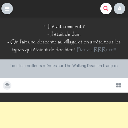
La Comté du Geek
S
"
- Il était comment ?
k
i
- Il était de dos.
p
- On fait une descente au village et on arrête tous les
t
types qui étaient de dos hier.
"
Pierre
-
RRRrrrr!!!
o
c
o
Tous les meilleurs mèmes sur The Walking Dead en français.
n
t
e
n
t