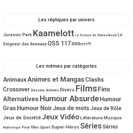
Les répliques par univers
Kaamelott
Jurassic Park
Le
Le Donjon de Naheulbeuk
OSS 117
RRRrrrr!!!
Seigneur des Anneaux
Les mèmes par catégories
Animes et Mangas
Animaux
Clashs
Films
Fins
Crossover
Divers
Dessins Animés
Humour Absurde
Alternatives
Humour
Gras
Humour Noir
Jeux de mots
Jeux de Rôle
Jeux Vidéo
Jeux de Société
Littérature
Musique
Séries
Séries
Super-Héros
Sport
Pour filles
Mythologie