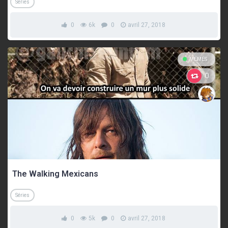
Séries
0
6k
0
avril 27, 2018
MEMES
0
The Walking Mexicans
Séries
0
5k
0
avril 27, 2018