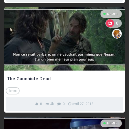
MEMES
0
The Gauchiste Dead
Séries
0
4k
0
avril 27, 2018
MEMES