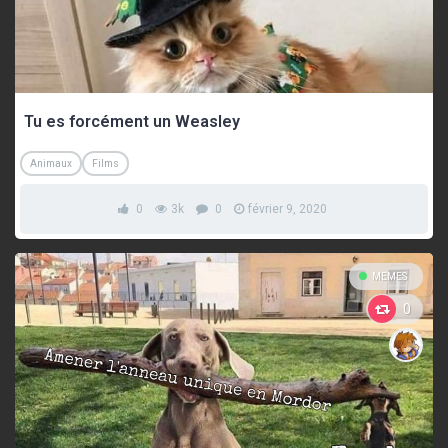
Tu es forcément un Weasley
Animaux
Films
0
3k
0
février 9, 2020
MEMES
0