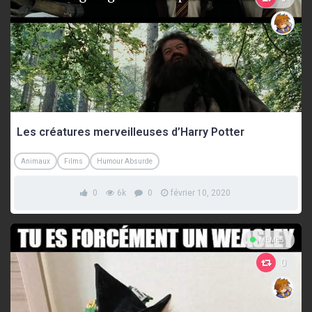
Les créatures merveilleuses d’Harry Potter
Animaux
Films
Humour Absurde
0
6k
0
février 10, 2020
MEMES
0