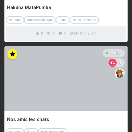
Hakuna MataPumba
Animaux
Animes et Mangas
Films
Humour Absurde
0
3k
0
juillet 8, 2018
MEMES
0
Nos amis les chats
Animaux
Films
Humour Absurde