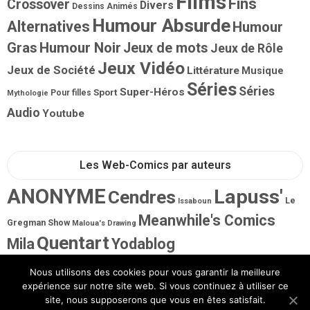
Films
Fins
Crossover
Divers
Dessins Animés
Humour Absurde
Alternatives
Humour
Gras
Humour Noir
Jeux de mots
Jeux de Rôle
Jeux Vidéo
Jeux de Société
Littérature
Musique
Séries
Séries
Super-Héros
Sport
Pour filles
Mythologie
Audio
Youtube
Les Web-Comics par auteurs
ANONYME
Lapuss'
Cendres
Le
Issaboun
Meanwhile's Comics
Gregman Show
Maloua's Drawing
Quentart
Mila
Yodablog
Nous utilisons des cookies pour vous garantir la meilleure
expérience sur notre site web. Si vous continuez à utiliser ce
site, nous supposerons que vous en êtes satisfait.