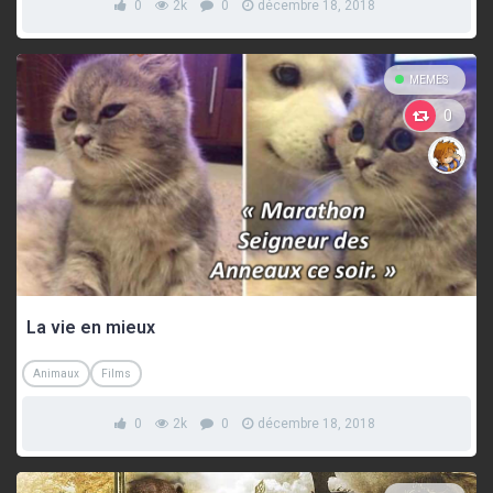
0
2k
0
décembre 18, 2018
MEMES
0
La vie en mieux
Animaux
Films
0
2k
0
décembre 18, 2018