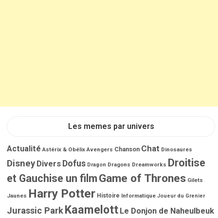
l
e
s
Les memes par univers
Chat
Actualité
Chanson
Astérix & Obélix
Avengers
Dinosaures
Droitise
Disney
Dofus
Divers
Dragons
Dreamworks
Dragon
Game of Thrones
et Gauchise un film
Gilets
Harry Potter
Jaunes
Histoire
Informatique
Joueur du Grenier
Kaamelott
Jurassic Park
Le Donjon de Naheulbeuk