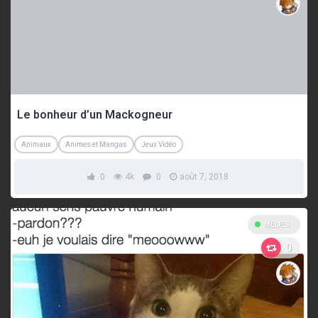
Le bonheur d’un Mackogneur
Animaux
Animes et Mangas
Jeux Vidéo
0
4k
0
août 7, 2018
MEMES
0