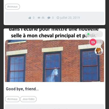
Animaux
0
4k
0
juillet 20, 2019
MEMES
0
Good bye, friend…
Animaux
Jeux Vidéo