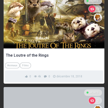
MEMES
0
The Loutre of the Rings
Animaux
Films
0
4k
0
décembre 18, 2018
MEMES
0