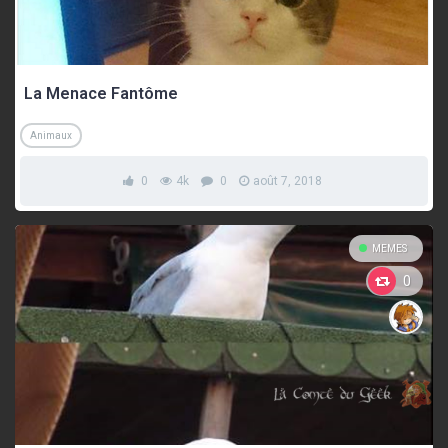
La Menace Fantôme
Animaux
0
4k
0
août 7, 2018
MEMES
0