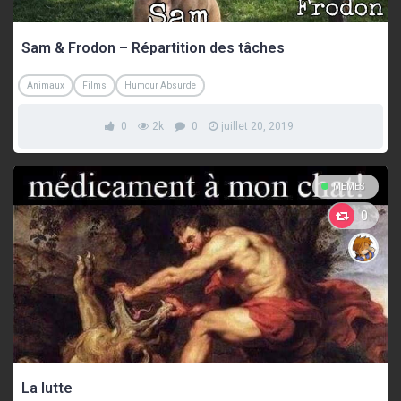
Sam & Frodon – Répartition des tâches
Animaux
Films
Humour Absurde
0
2k
0
juillet 20, 2019
MEMES
0
La lutte