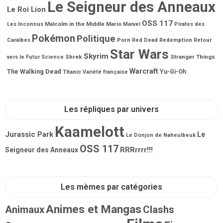
Le Seigneur des Anneaux
Le Roi Lion
OSS 117
Malcolm in the Middle
Mario
Les Inconnus
Marvel
Pirates des
Pokémon
Politique
Porn
Caraïbes
Red Dead Redemption
Retour
Star Wars
Skyrim
Shrek
Stranger Things
vers le Futur
Science
Warcraft
The Walking Dead
Titanic
Yu-Gi-Oh
Variété française
Les répliques par univers
Kaamelott
Jurassic Park
Le
Le Donjon de Naheulbeuk
OSS 117
RRRrrrr!!!
Seigneur des Anneaux
Les mèmes par catégories
Animes et Mangas
Animaux
Clashs