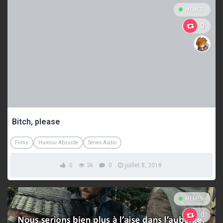
MEMES
0
Bitch, please
Films
Humour Absurde
Séries Audio
0
3k
0
juillet 8, 2018
MEMES
0