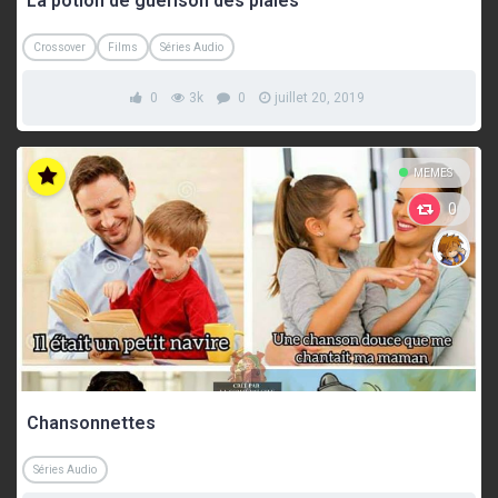
La potion de guérison des plaies
Crossover
Films
Séries Audio
0
3k
0
juillet 20, 2019
MEMES
0
Chansonnettes
Séries Audio