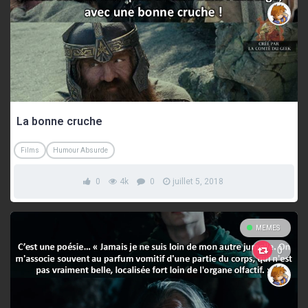
La bonne cruche
Films
Humour Absurde
0
4k
0
juillet 5, 2018
MEMES
0