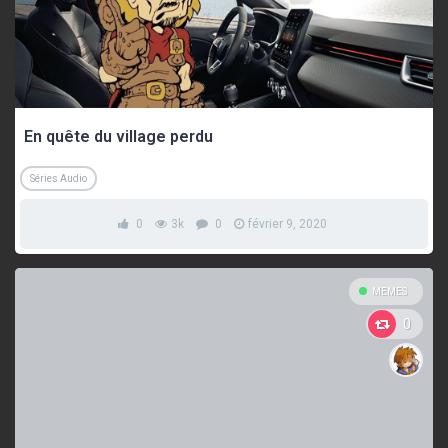
En quête du village perdu
Séries Audio
0
3k
0
février 9, 2020
MEMES
0