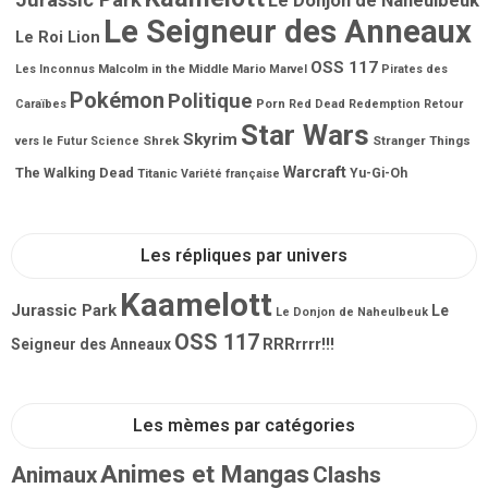
Le Donjon de Naheulbeuk
Le Seigneur des Anneaux
Le Roi Lion
OSS 117
Malcolm in the Middle
Mario
Les Inconnus
Marvel
Pirates des
Pokémon
Politique
Porn
Caraïbes
Red Dead Redemption
Retour
Star Wars
Skyrim
Shrek
Stranger Things
vers le Futur
Science
Warcraft
The Walking Dead
Titanic
Yu-Gi-Oh
Variété française
Les répliques par univers
Kaamelott
Jurassic Park
Le
Le Donjon de Naheulbeuk
OSS 117
RRRrrrr!!!
Seigneur des Anneaux
Les mèmes par catégories
Animes et Mangas
Animaux
Clashs