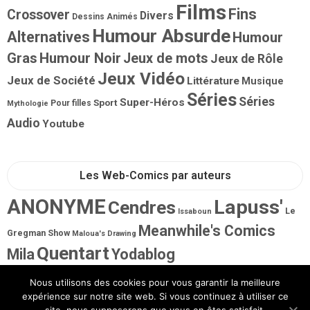
Films
Fins
Crossover
Divers
Dessins Animés
Humour Absurde
Alternatives
Humour
Gras
Humour Noir
Jeux de mots
Jeux de Rôle
Jeux Vidéo
Jeux de Société
Littérature
Musique
Séries
Séries
Super-Héros
Sport
Pour filles
Mythologie
Audio
Youtube
Les Web-Comics par auteurs
ANONYME
Lapuss'
Cendres
Le
Issaboun
Meanwhile's Comics
Gregman Show
Maloua's Drawing
Quentart
Mila
Yodablog
Nous utilisons des cookies pour vous garantir la meilleure
expérience sur notre site web. Si vous continuez à utiliser ce