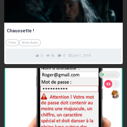
Chaussette !
Films
Séries Audio
0
3k
0
juin 1, 2018
MEMES
0