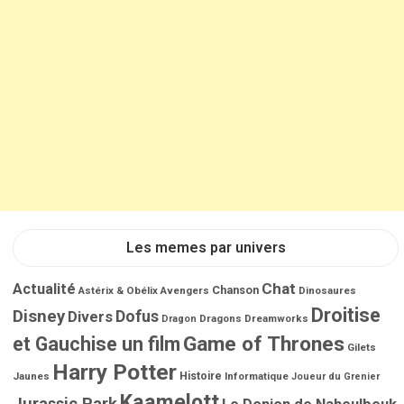
l
e
s
Les memes par univers
Chat
Actualité
Chanson
Astérix & Obélix
Avengers
Dinosaures
Droitise
Disney
Dofus
Divers
Dragons
Dreamworks
Dragon
Game of Thrones
et Gauchise un film
Gilets
Harry Potter
Jaunes
Histoire
Informatique
Joueur du Grenier
Kaamelott
Jurassic Park