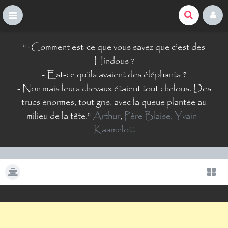
La Comté du Geek
S
"
- Comment est-ce que vous savez que c’est des
k
i
Hindous ?
p
- Est-ce qu’ils avaient des éléphants ?
t
- Non mais leurs chevaux étaient tout chelous. Des
o
trucs énormes, tout gris, avec la queue plantée au
c
o
milieu de la tête.
"
Arthur
,
Père Blaise
,
Yvain
-
n
Kaamelott
t
e
n
t