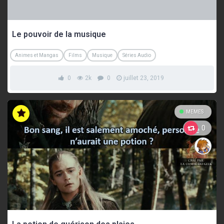
Le pouvoir de la musique
Animes et Mangas
Films
Musique
Séries Audio
0
2k
0
juillet 23, 2019
MEMES
0