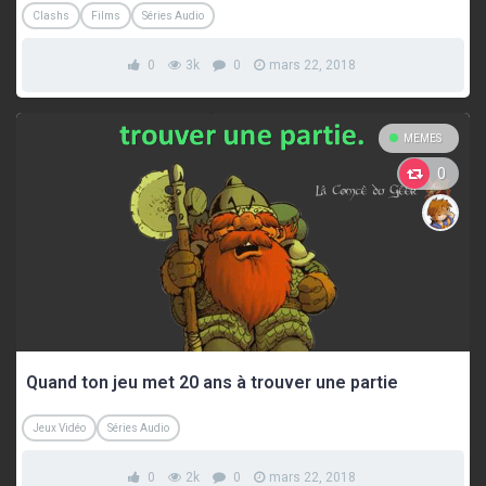
Clashs
Films
Séries Audio
0
3k
0
mars 22, 2018
MEMES
0
Quand ton jeu met 20 ans à trouver une partie
Jeux Vidéo
Séries Audio
0
2k
0
mars 22, 2018