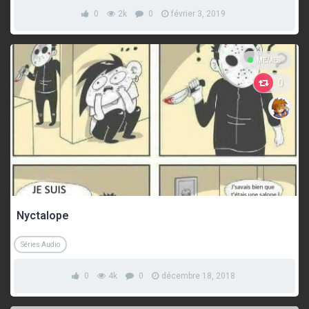
0
2k
0
février 3, 2019
MEMES
0
Nyctalope
Séries Audio
0
4k
0
décembre 18, 2018