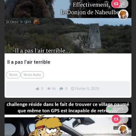
0
Il a pas l’air terrible
Séries
Séries Audio
0
6k
0
février 9, 2020
MEMES
0