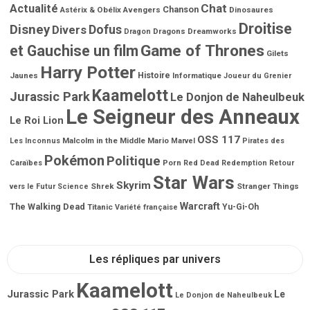
Chat
Actualité
Chanson
Astérix & Obélix
Avengers
Dinosaures
Droitise
Disney
Dofus
Divers
Dragons
Dreamworks
Dragon
Game of Thrones
et Gauchise un film
Gilets
Harry Potter
Jaunes
Histoire
Informatique
Joueur du Grenier
Kaamelott
Jurassic Park
Le Donjon de Naheulbeuk
Le Seigneur des Anneaux
Le Roi Lion
OSS 117
Malcolm in the Middle
Mario
Les Inconnus
Marvel
Pirates des
Pokémon
Politique
Porn
Caraïbes
Red Dead Redemption
Retour
Star Wars
Skyrim
Shrek
Stranger Things
vers le Futur
Science
Warcraft
The Walking Dead
Titanic
Yu-Gi-Oh
Variété française
Les répliques par univers
Kaamelott
Jurassic Park
Le
Le Donjon de Naheulbeuk