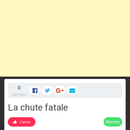
0
partager
La chute fatale
Memes
J'aime