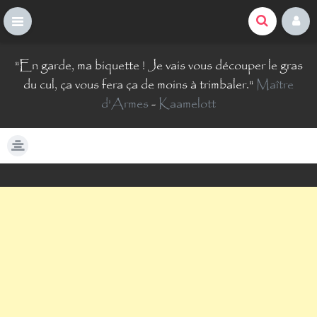
La Comté du Geek
S
"
En garde, ma biquette ! Je vais vous découper le gras
k
i
du cul, ça vous fera ça de moins à trimbaler.
"
Maître
p
d'Armes
-
Kaamelott
t
o
c
o
n
t
e
n
t