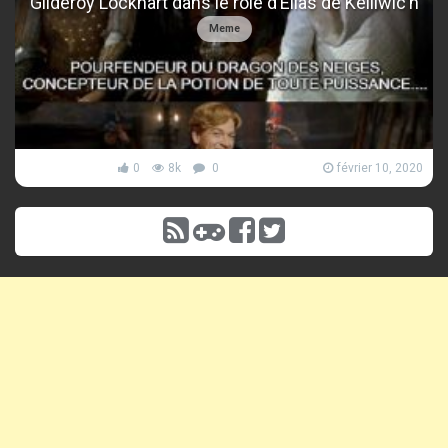
Gilderoy Lockhart dans le rôle d’Élias de Kelliwic’h
Meme
0
8k
0
février 10, 2020