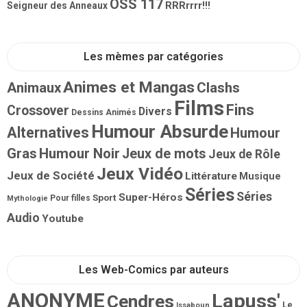
OSS 117
RRRrrrr!!!
Seigneur des Anneaux
Les mèmes par catégories
Animes et Mangas
Animaux
Clashs
Films
Fins
Crossover
Divers
Dessins Animés
Humour Absurde
Alternatives
Humour
Gras
Humour Noir
Jeux de mots
Jeux de Rôle
Jeux Vidéo
Jeux de Société
Littérature
Musique
Séries
Séries
Super-Héros
Sport
Pour filles
Mythologie
Audio
Youtube
Les Web-Comics par auteurs
ANONYME
Lapuss'
Cendres
Le
Issaboun