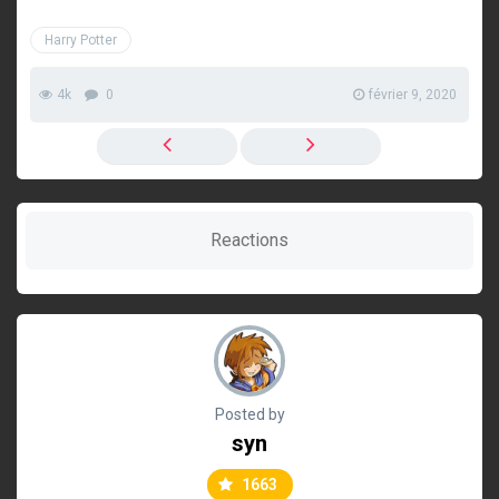
Harry Potter
4k
0
février 9, 2020
Reactions
Posted by
syn
1663