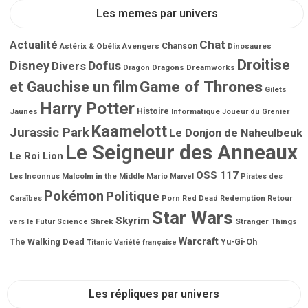
Les memes par univers
Chat
Actualité
Chanson
Astérix & Obélix
Avengers
Dinosaures
Droitise
Disney
Dofus
Divers
Dragons
Dreamworks
Dragon
Game of Thrones
et Gauchise un film
Gilets
Harry Potter
Jaunes
Histoire
Informatique
Joueur du Grenier
Kaamelott
Jurassic Park
Le Donjon de Naheulbeuk
Le Seigneur des Anneaux
Le Roi Lion
OSS 117
Malcolm in the Middle
Mario
Les Inconnus
Marvel
Pirates des
Pokémon
Politique
Porn
Caraïbes
Red Dead Redemption
Retour
Star Wars
Skyrim
Shrek
Stranger Things
vers le Futur
Science
Warcraft
The Walking Dead
Titanic
Yu-Gi-Oh
Variété française
Les répliques par univers