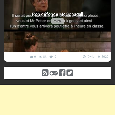
Ron défonce McGonagall
Meme
0
8k
0
février 10, 2020