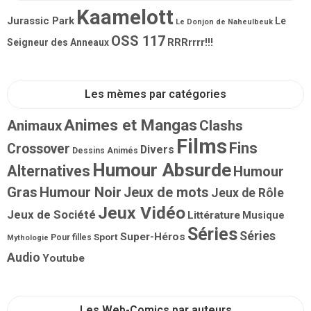
Kaamelott
Jurassic Park
Le
Le Donjon de Naheulbeuk
OSS 117
RRRrrrr!!!
Seigneur des Anneaux
Les mèmes par catégories
Animes et Mangas
Animaux
Clashs
Films
Fins
Crossover
Divers
Dessins Animés
Humour Absurde
Alternatives
Humour
Gras
Humour Noir
Jeux de mots
Jeux de Rôle
Jeux Vidéo
Jeux de Société
Littérature
Musique
Séries
Séries
Super-Héros
Sport
Pour filles
Mythologie
Audio
Youtube
Les Web-Comics par auteurs