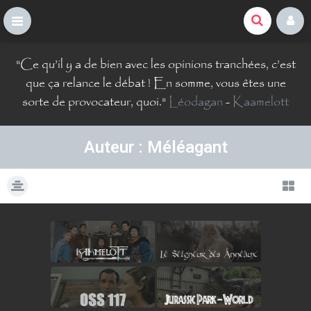
La Comté du Geek
S
"
Ce qu’il y a de bien avec les opinions tranchées, c’est
k
i
que ça relance le débat ! En somme, vous êtes une
p
sorte de provocateur, quoi.
"
Léodagan
-
Kaamelott
t
o
c
Auteur : Méléagant
o
n
t
e
n
t