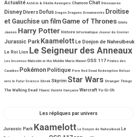
Chat
Actualité
Chanson
Astérix & Obélix
Avengers
Dinosaures
Droitise
Disney
Dofus
Divers
Dragons
Dreamworks
Dragon
Game of Thrones
et Gauchise un film
Gilets
Harry Potter
Jaunes
Histoire
Informatique
Joueur du Grenier
Kaamelott
Jurassic Park
Le Donjon de Naheulbeuk
Le Seigneur des Anneaux
Le Roi Lion
OSS 117
Malcolm in the Middle
Mario
Les Inconnus
Marvel
Pirates des
Pokémon
Politique
Porn
Caraïbes
Red Dead Redemption
Retour
Star Wars
Skyrim
Shrek
Stranger Things
vers le Futur
Science
Warcraft
The Walking Dead
Titanic
Yu-Gi-Oh
Variété française
Les répliques par univers
Kaamelott
Jurassic Park
Le
Le Donjon de Naheulbeuk