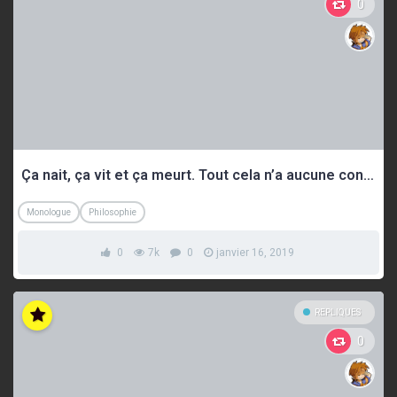
0
Ça nait, ça vit et ça meurt. Tout cela n’a aucune conséquence.
Monologue
Philosophie
0
7k
0
janvier 16, 2019
REPLIQUES
0