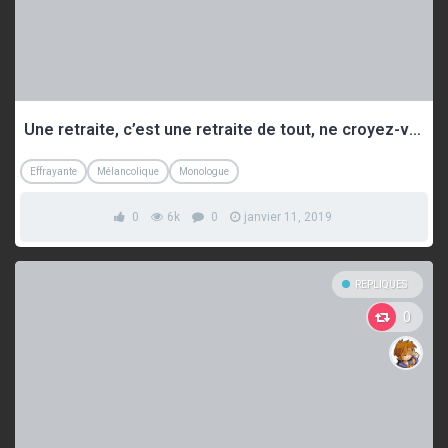
Une retraite, c’est une retraite de tout, ne croyez-vous pas ?
Effrayante
Mélancolique
Monologue
0
6k
0
janvier 11, 2019
REPLIQUES
0