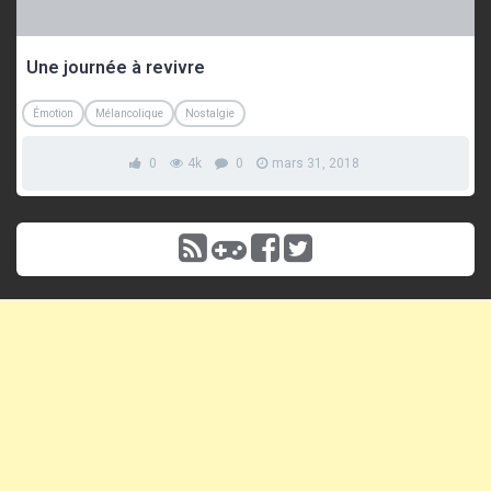
Une journée à revivre
Émotion
Mélancolique
Nostalgie
0
4k
0
mars 31, 2018