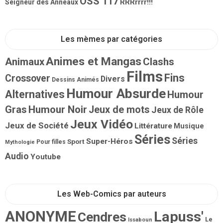
OSS 117
RRRrrrr!!!
Seigneur des Anneaux
Les mèmes par catégories
Animes et Mangas
Animaux
Clashs
Films
Fins
Crossover
Divers
Dessins Animés
Humour Absurde
Alternatives
Humour
Gras
Humour Noir
Jeux de mots
Jeux de Rôle
Jeux Vidéo
Jeux de Société
Littérature
Musique
Séries
Séries
Super-Héros
Sport
Pour filles
Mythologie
Audio
Youtube
Les Web-Comics par auteurs
ANONYME
Lapuss'
Cendres
Le
Issaboun