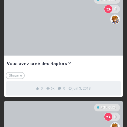
0
Vous avez créé des Raptors ?
Effrayante
0
6k
0
juin 3, 2018
REPLIQUES
0