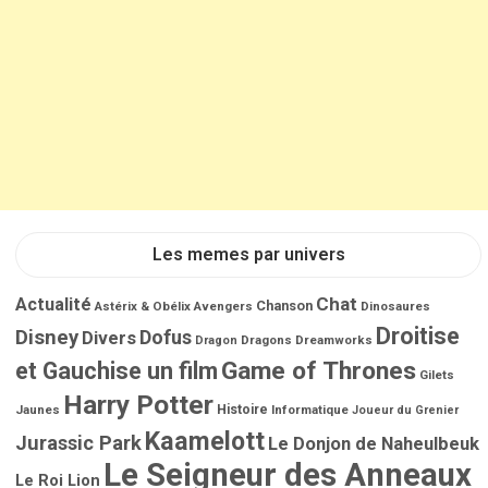
Les memes par univers
Chat
Actualité
Chanson
Astérix & Obélix
Avengers
Dinosaures
Droitise
Disney
Dofus
Divers
Dragons
Dreamworks
Dragon
Game of Thrones
et Gauchise un film
Gilets
Harry Potter
Jaunes
Histoire
Informatique
Joueur du Grenier
Kaamelott
Jurassic Park
Le Donjon de Naheulbeuk
Le Seigneur des Anneaux
Le Roi Lion