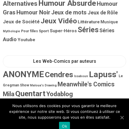
Humour Absurde
Alternatives
Humour
Gras
Humour Noir
Jeux de mots
Jeux de Rôle
Jeux Vidéo
Jeux de Société
Littérature
Musique
Séries
Séries
Super-Héros
Sport
Pour filles
Mythologie
Audio
Youtube
Les Web-Comics par auteurs
ANONYME
Lapuss'
Cendres
Le
Issaboun
Meanwhile's Comics
Gregman Show
Maloua's Drawing
Quentart
Mila
Yodablog
Nous utilisons des cookies pour vous garantir la meilleure
expérience sur notre site web. Si vous continuez à utiliser ce
site, nous supposerons que vous en êtes satisfait.
Ok