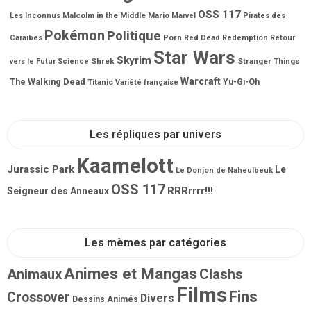
OSS 117
Malcolm in the Middle
Mario
Les Inconnus
Marvel
Pirates des
Pokémon
Politique
Porn
Caraïbes
Red Dead Redemption
Retour
Star Wars
Skyrim
Shrek
Stranger Things
vers le Futur
Science
Warcraft
The Walking Dead
Titanic
Yu-Gi-Oh
Variété française
Les répliques par univers
Kaamelott
Jurassic Park
Le
Le Donjon de Naheulbeuk
OSS 117
RRRrrrr!!!
Seigneur des Anneaux
Les mèmes par catégories
Animes et Mangas
Animaux
Clashs
Films
Fins
Crossover
Divers
Dessins Animés