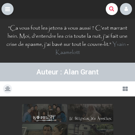
La Comté du Geek
S
"
Ça vous fout les jetons à vous aussi ? C’est marrant
k
i
hein. Moi, d’entendre les cris toute la nuit, j’ai fait une
p
crise de spasme, j’ai bavé sur tout le couvre-lit.
"
Yvain
-
t
Kaamelott
o
c
o
Auteur : Alan Grant
n
t
e
n
t