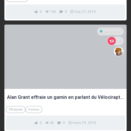
0
10k
0
mai 27, 2018
REPLIQUES
0
Alan Grant effraie un gamin en parlant du Vélociraptor
Effrayante
Humour
0
6k
0
mars 29, 2018