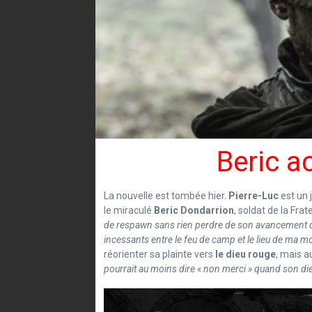
Beric a
La nouvelle est tombée hier.
Pierre-Luc
est un 
le miraculé
Beric Dondarrion
, soldat de la Fra
de respawn sans rien perdre de son avancement dan
incessants entre le feu de camp et le lieu de ma mo
réorienter sa plainte vers
le dieu rouge
, mais a
pourrait au moins dire « non merci » quand son die