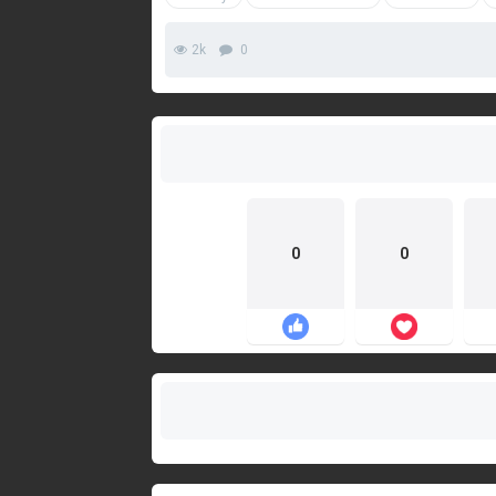
2k
0
0
0