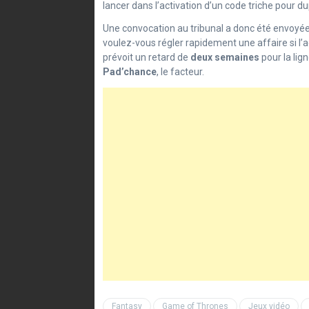
lancer dans l’activation d’un code triche pour d
Une convocation au tribunal a donc été envoyé
voulez-vous régler rapidement une affaire si l
prévoit un retard de
deux semaines
pour la lig
Pad’chance
, le facteur.
Fantasy
Game of Thrones
Jeux vidéo