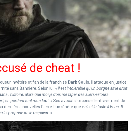
ccusé de cheat !
joueur invétéré et fan de la franchise
Dark Souls
. Il attaque en justice
ternité sans Bannière. Selon lui,
« il est intolérable qu’un borgne ait le droit
s l’histoire, alors que moi je dois me taper des allers-retours
rt, en perdant tout mon loot. »
Ses avocats lui conseillent vivement de
ux dernières nouvelles Pierre-Luc répète que
« c’est la faute à Beric. Il
u lui propose de le respawn. »