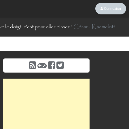
Connexion
 le doigt, c’est pour aller pisser.
"
César
-
Kaamelott