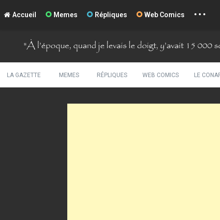
...
La Comté du Geek
Accueil
Memes
Répliques
Web Comics
S
"
À l’époque, quand je levais le doigt, y’avait 15 000 so
k
i
p
t
LA GAZETTE
MEMES
RÉPLIQUES
WEB COMICS
LE CONA
o
c
o
n
t
e
n
t