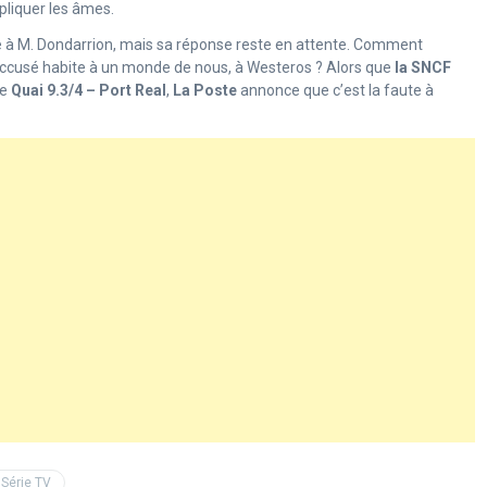
upliquer les âmes.
e à M. Dondarrion, mais sa réponse reste en attente. Comment
’accusé habite à un monde de nous, à Westeros ? Alors que
la SNCF
ne
Quai 9.3/4 – Port Real
,
La Poste
annonce que c’est la faute à
Série TV