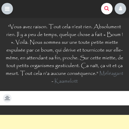
La Comté du Geek
S
"
Vous avez raison. Tout cela n’est rien. Absolument
k
i
rien. Il y a peu de temps, quelque chose a fait « Boum !
p
». Voilà. Nous sommes sur une toute petite miette
t
expulsée par ce boum, qui dérive et tournicote sur elle-
o
même, en attendant sa fin, proche. Sur cette miette, de
c
o
tout petits organismes gesticulent. Ça naît, ça vit et ça
n
meurt. Tout cela n’a aucune conséquence.
"
Méléagant
t
-
Kaamelott
e
n
t