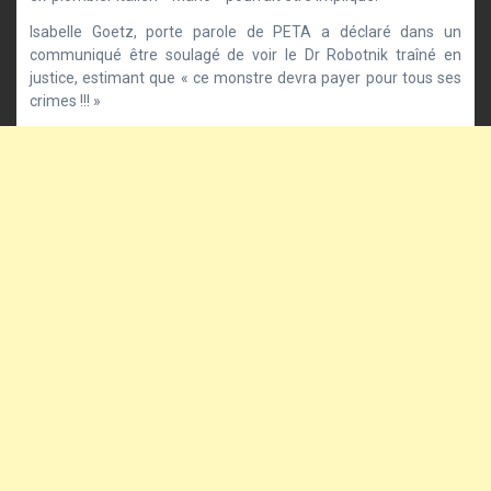
Isabelle Goetz, porte parole de PETA a déclaré dans un
communiqué être soulagé de voir le Dr Robotnik traîné en
justice, estimant que « ce monstre devra payer pour tous ses
crimes !!! »