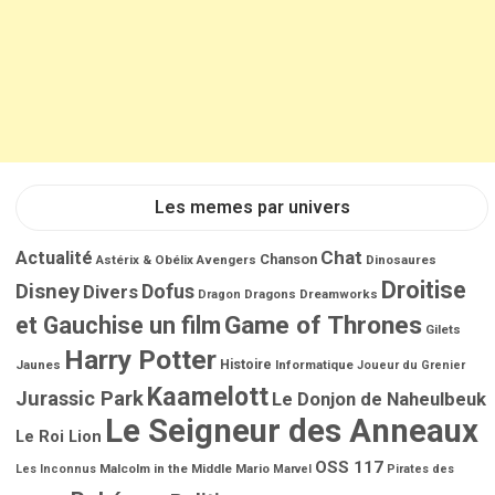
Les memes par univers
Chat
Actualité
Chanson
Astérix & Obélix
Avengers
Dinosaures
Droitise
Disney
Dofus
Divers
Dragons
Dreamworks
Dragon
Game of Thrones
et Gauchise un film
Gilets
Harry Potter
Jaunes
Histoire
Informatique
Joueur du Grenier
Kaamelott
Jurassic Park
Le Donjon de Naheulbeuk
Le Seigneur des Anneaux
Le Roi Lion
OSS 117
Malcolm in the Middle
Mario
Les Inconnus
Marvel
Pirates des