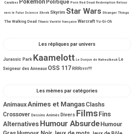
Pokémon
Politique
Porn
Caraïbes
Red Dead Redemption
Retour
Star Wars
Skyrim
Shrek
Stranger Things
vers le Futur
Science
Warcraft
The Walking Dead
Titanic
Yu-Gi-Oh
Variété française
Les répliques par univers
Kaamelott
Jurassic Park
Le
Le Donjon de Naheulbeuk
OSS 117
RRRrrrr!!!
Seigneur des Anneaux
Les mèmes par catégories
Animes et Mangas
Animaux
Clashs
Films
Fins
Crossover
Divers
Dessins Animés
Humour Absurde
Alternatives
Humour
Gras
Humour Noir
Jeux de mots
Jeux de Rôle