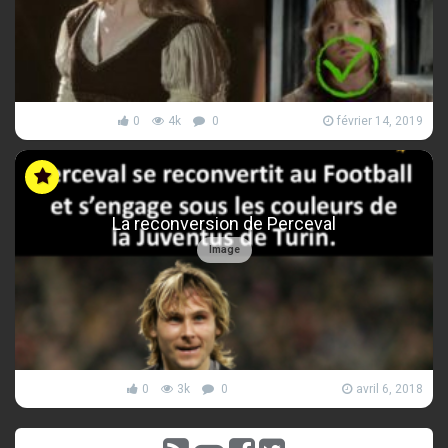
0
4k
0
février 14, 2019
La reconversion de Perceval
Image
0
3k
0
avril 6, 2018