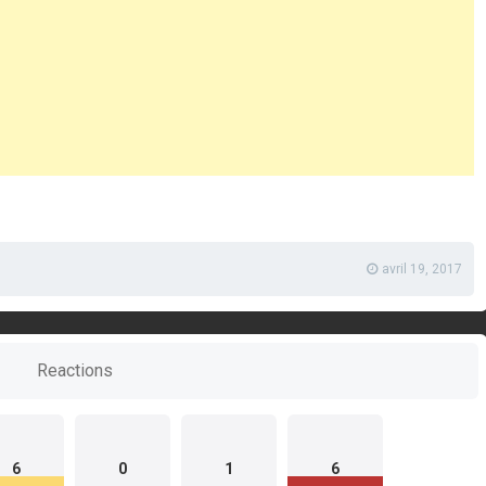
avril 19, 2017
Reactions
6
0
1
6