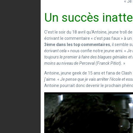
« Je 
Un succès inatt
C’est le soir du 18 avril qu’Antoine, jeune troll 
écrivant le commentaire « c’est pas faux » à un 
3ème dans les top commentaires
, il semble 
écrivant cela
» nous confie notre jeune ami. «
Je 
toujours le premier à faire des blagues géniales et
moins au niveau de Perceval (Franck Pitiot).
»
Antoine, jeune geek de 15 ans et fana de Clash 
j’aime. «
Je pense que je vais arrêter l’école et ess
Antoine pourrait donc devenir le prochain phén