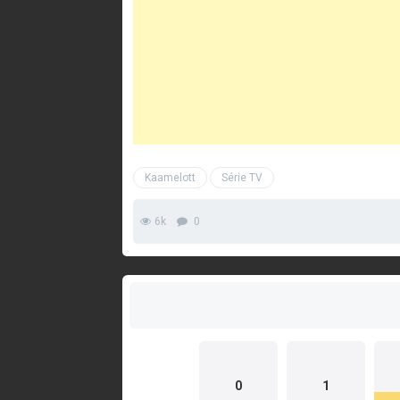
Kaamelott
Série TV
6k
0
0
1