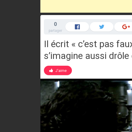
0
partager
Il écrit « c’est pas f
s’imagine aussi drôle 
J'aime