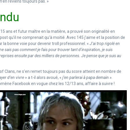
n’en reviens toujours pas. »
endu
de 15 ans et futur maître en la matière, a prouvé son originalité en
post qu’il ne comprenait qu’à moitié. Avec 145 j’aime et la position de
sur la bonne voie pour devenir troll professionnel. «
J’ai trop rigolé en
ne sais pas comment je fais pour trouver tant d’inspiration, je suis
 reprises ensuite par des milliers de personnes. Je pense que je suis au
of Clans, ne s’en remet toujours pas du score atteint en nombre de
ayer d’en vivre
» a t-il alors avoué, «
j’en parlerai à papa demain »
.
omène Facebook en vogue chez les 12/13 ans, affaire à suivre !