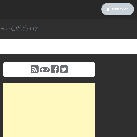
Connexion
ert
-
OSS 117