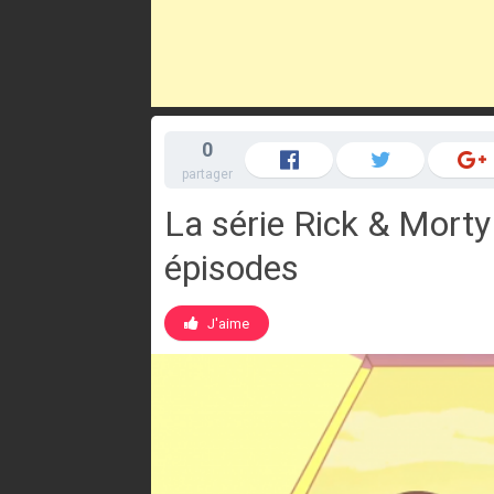
0
partager
La série Rick & Morty
épisodes
J'aime