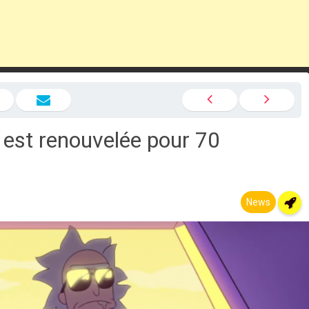
 est renouvelée pour 70
News