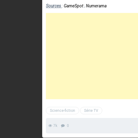
Sources
:
GameSpot
;
Numerama
Science-fiction
Série TV
7k
0