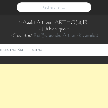
"
- Aaah ! Arthour ! ARTHOUUR !
- Eh bien, quoi ?
- Couillère.
"
Roi Burgonde
,
Arthur
-
Kaamelott
RTICHO ENCHAÎNÉ
SCIENCE