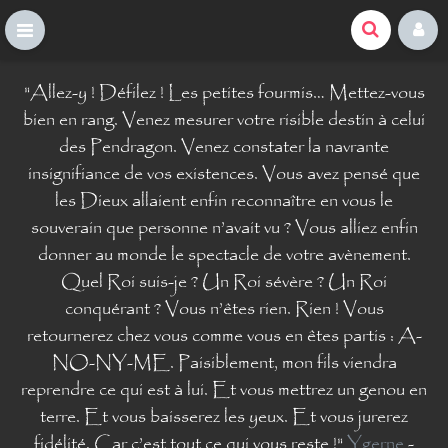
La Comté du Geek
S
"
Allez-y ! Défilez ! Les petites fourmis… Mettez-vous
k
i
bien en rang. Venez mesurer votre risible destin à celui
p
des Pendragon. Venez constater la navrante
t
insignifiance de vos existences. Vous avez pensé que
o
les Dieux allaient enfin reconnaître en vous le
c
o
souverain que personne n’avait vu ? Vous alliez enfin
n
donner au monde le spectacle de votre avènement.
t
Quel Roi suis-je ? Un Roi sévère ? Un Roi
e
n
conquérant ? Vous n’êtes rien. Rien ! Vous
t
retournerez chez vous comme vous en êtes partis : A-
NO-NY-ME. Paisiblement, mon fils viendra
reprendre ce qui est à lui. Et vous mettrez un genou en
terre. Et vous baisserez les yeux. Et vous jurerez
fidélité. Car c’est tout ce qui vous reste !
"
Ygerne
-