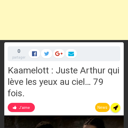
0
partager
Kaamelott : Juste Arthur qui
lève les yeux au ciel… 79
fois.
News
J'aime