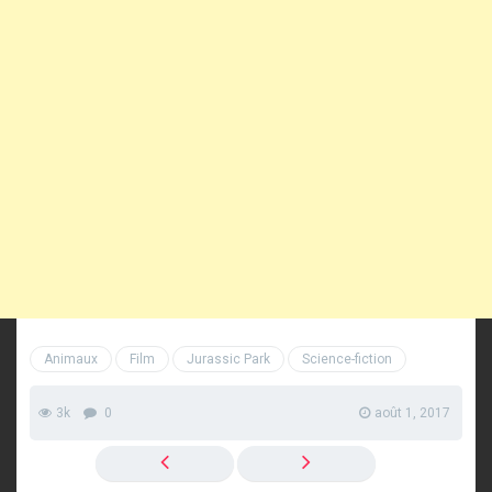
Animaux
Film
Jurassic Park
Science-fiction
3k
0
août 1, 2017