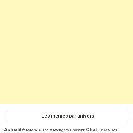
Les memes par univers
Chat
Actualité
Chanson
Astérix & Obélix
Avengers
Dinosaures