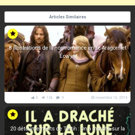
Articles Similaires
8 illustrations de la non-romance entre Aragorn et
Éowyn
0
12k
0
novembre 16, 2019
20 détournements de Tintin : On a marché sur la