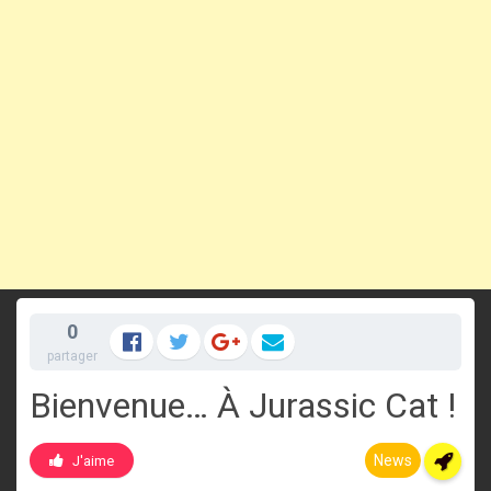
0
partager
Bienvenue… À Jurassic Cat !
News
J'aime