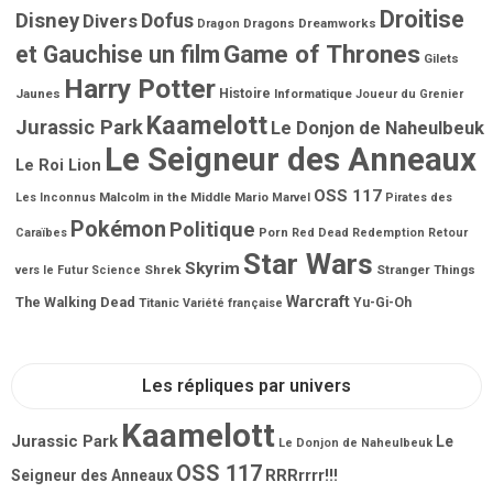
Droitise
Disney
Dofus
Divers
Dragons
Dreamworks
Dragon
Game of Thrones
et Gauchise un film
Gilets
Harry Potter
Jaunes
Histoire
Informatique
Joueur du Grenier
Kaamelott
Jurassic Park
Le Donjon de Naheulbeuk
Le Seigneur des Anneaux
Le Roi Lion
OSS 117
Malcolm in the Middle
Mario
Les Inconnus
Marvel
Pirates des
Pokémon
Politique
Porn
Caraïbes
Red Dead Redemption
Retour
Star Wars
Skyrim
Shrek
Stranger Things
vers le Futur
Science
Warcraft
The Walking Dead
Titanic
Yu-Gi-Oh
Variété française
Les répliques par univers
Kaamelott
Jurassic Park
Le
Le Donjon de Naheulbeuk
OSS 117
RRRrrrr!!!
Seigneur des Anneaux