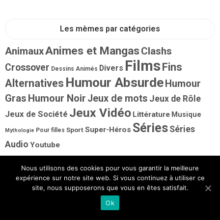
Les mèmes par catégories
Animes et Mangas
Animaux
Clashs
Films
Fins
Crossover
Divers
Dessins Animés
Humour Absurde
Alternatives
Humour
Gras
Humour Noir
Jeux de mots
Jeux de Rôle
Jeux Vidéo
Jeux de Société
Littérature
Musique
Séries
Séries
Super-Héros
Sport
Pour filles
Mythologie
Audio
Youtube
Nous utilisons des cookies pour vous garantir la meilleure
expérience sur notre site web. Si vous continuez à utiliser ce
Les Web-Comics par auteurs
site, nous supposerons que vous en êtes satisfait.
ANONYME
Lapuss'
Cendres
Ok
Le
Issaboun