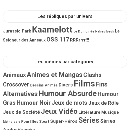
Les répliques par univers
Kaamelott
Jurassic Park
Le
Le Donjon de Naheulbeuk
OSS 117
RRRrrrr!!!
Seigneur des Anneaux
Les mèmes par catégories
Animes et Mangas
Animaux
Clashs
Films
Fins
Crossover
Divers
Dessins Animés
Humour Absurde
Alternatives
Humour
Gras
Humour Noir
Jeux de mots
Jeux de Rôle
Jeux Vidéo
Jeux de Société
Littérature
Musique
Séries
Séries
Super-Héros
Sport
Pour filles
Mythologie