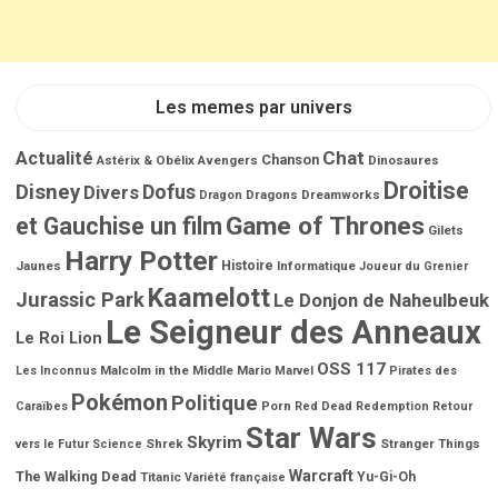
Les memes par univers
Chat
Actualité
Chanson
Astérix & Obélix
Avengers
Dinosaures
Droitise
Disney
Dofus
Divers
Dragons
Dreamworks
Dragon
Game of Thrones
et Gauchise un film
Gilets
Harry Potter
Jaunes
Histoire
Informatique
Joueur du Grenier
Kaamelott
Jurassic Park
Le Donjon de Naheulbeuk
Le Seigneur des Anneaux
Le Roi Lion
OSS 117
Malcolm in the Middle
Mario
Les Inconnus
Marvel
Pirates des
Pokémon
Politique
Porn
Caraïbes
Red Dead Redemption
Retour
Star Wars
Skyrim
Shrek
Stranger Things
vers le Futur
Science
Warcraft
The Walking Dead
Titanic
Yu-Gi-Oh
Variété française