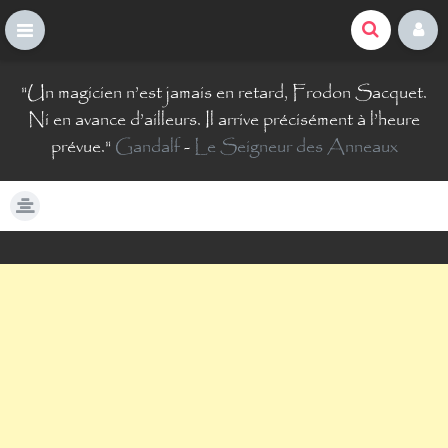
La Comté du Geek
S
"
Un magicien n’est jamais en retard, Frodon Sacquet.
k
i
Ni en avance d’ailleurs. Il arrive précisément à l’heure
p
prévue.
"
Gandalf
-
Le Seigneur des Anneaux
t
o
c
o
n
t
e
n
t