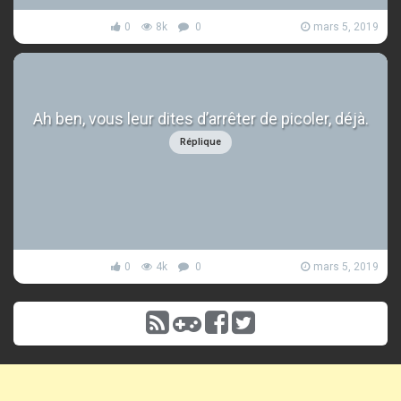
0
8k
0
mars 5, 2019
Ah ben, vous leur dites d’arrêter de picoler, déjà.
Réplique
0
4k
0
mars 5, 2019