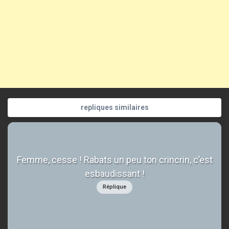
repliques similaires
Femme, cesse ! Rabats un peu ton crincrin, c’est
esbaudissant !
Réplique