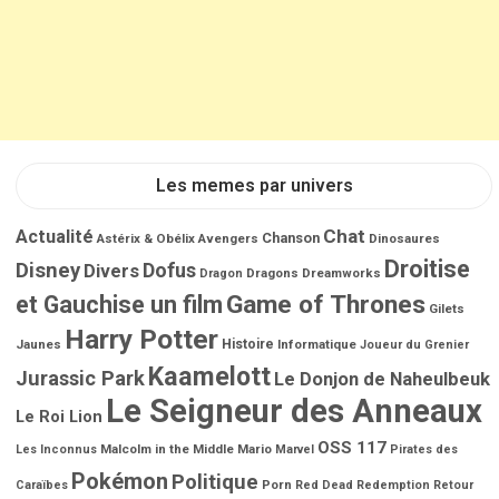
Les memes par univers
Chat
Actualité
Chanson
Astérix & Obélix
Avengers
Dinosaures
Droitise
Disney
Dofus
Divers
Dragons
Dreamworks
Dragon
Game of Thrones
et Gauchise un film
Gilets
Harry Potter
Jaunes
Histoire
Informatique
Joueur du Grenier
Kaamelott
Jurassic Park
Le Donjon de Naheulbeuk
Le Seigneur des Anneaux
Le Roi Lion
OSS 117
Malcolm in the Middle
Mario
Les Inconnus
Marvel
Pirates des
Pokémon
Politique
Porn
Caraïbes
Red Dead Redemption
Retour