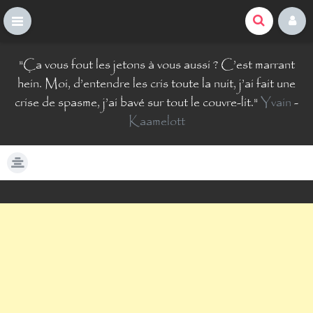
La Comté du Geek
S
"
Ça vous fout les jetons à vous aussi ? C’est marrant
k
i
hein. Moi, d’entendre les cris toute la nuit, j’ai fait une
p
crise de spasme, j’ai bavé sur tout le couvre-lit.
"
Yvain
-
t
Kaamelott
o
c
o
n
t
e
n
t