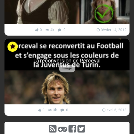
0
4k
0
février 14, 2019
La reconversion de Perceval
Image
0
3k
0
avril 6, 2018