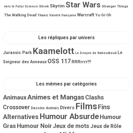
Star Wars
Skyrim
Shrek
Stranger Things
vers le Futur
Science
Warcraft
The Walking Dead
Titanic
Yu-Gi-Oh
Variété française
Les répliques par univers
Kaamelott
Jurassic Park
Le
Le Donjon de Naheulbeuk
OSS 117
RRRrrrr!!!
Seigneur des Anneaux
Les mèmes par catégories
Animes et Mangas
Animaux
Clashs
Films
Fins
Crossover
Divers
Dessins Animés
Humour Absurde
Alternatives
Humour
Gras
Humour Noir
Jeux de mots
Jeux de Rôle