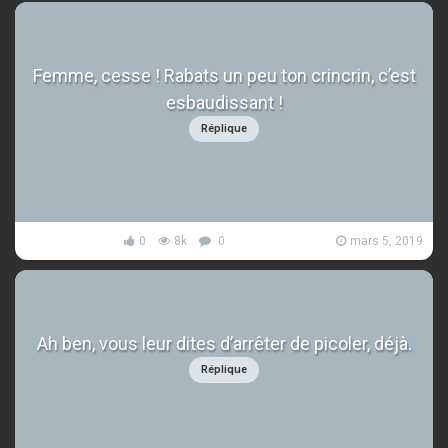
Femme, cesse ! Rabats un peu ton crincrin, c’est
esbaudissant !
Réplique
0
8k
0
mars 5, 2019
Ah ben, vous leur dites d’arrêter de picoler, déjà.
Réplique