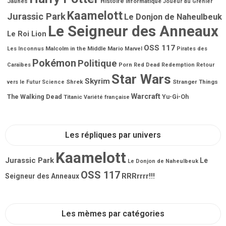
Jaunes
Histoire
Informatique
Joueur du Grenier
Kaamelott
Jurassic Park
Le Donjon de Naheulbeuk
Le Seigneur des Anneaux
Le Roi Lion
OSS 117
Malcolm in the Middle
Mario
Les Inconnus
Marvel
Pirates des
Pokémon
Politique
Porn
Caraïbes
Red Dead Redemption
Retour
Star Wars
Skyrim
Shrek
Stranger Things
vers le Futur
Science
Warcraft
The Walking Dead
Titanic
Yu-Gi-Oh
Variété française
Les répliques par univers
Kaamelott
Jurassic Park
Le
Le Donjon de Naheulbeuk
OSS 117
RRRrrrr!!!
Seigneur des Anneaux
Les mèmes par catégories