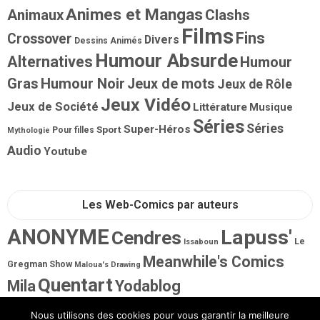
Animes et Mangas
Animaux
Clashs
Films
Fins
Crossover
Divers
Dessins Animés
Humour Absurde
Alternatives
Humour
Gras
Humour Noir
Jeux de mots
Jeux de Rôle
Jeux Vidéo
Jeux de Société
Littérature
Musique
Séries
Séries
Super-Héros
Sport
Pour filles
Mythologie
Audio
Youtube
Les Web-Comics par auteurs
ANONYME
Lapuss'
Cendres
Le
Issaboun
Meanwhile's Comics
Gregman Show
Maloua's Drawing
Quentart
Mila
Yodablog
Nous utilisons des cookies pour vous garantir la meilleure