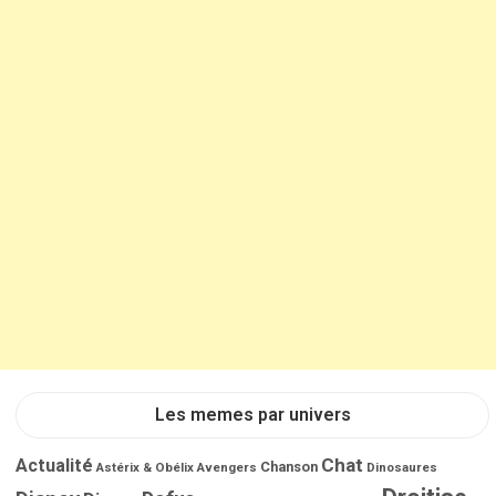
Les memes par univers
Chat
Actualité
Chanson
Astérix & Obélix
Avengers
Dinosaures