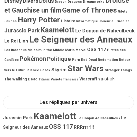
Droitise
Disney
Dofus
Divers
Dragons
Dreamworks
Dragon
Game of Thrones
et Gauchise un film
Gilets
Harry Potter
Jaunes
Histoire
Informatique
Joueur du Grenier
Kaamelott
Jurassic Park
Le Donjon de Naheulbeuk
Le Seigneur des Anneaux
Le Roi Lion
OSS 117
Malcolm in the Middle
Mario
Les Inconnus
Marvel
Pirates des
Pokémon
Politique
Porn
Caraïbes
Red Dead Redemption
Retour
Star Wars
Skyrim
Shrek
Stranger Things
vers le Futur
Science
Warcraft
The Walking Dead
Titanic
Yu-Gi-Oh
Variété française
Les répliques par univers
Kaamelott
Jurassic Park
Le
Le Donjon de Naheulbeuk
OSS 117
RRRrrrr!!!
Seigneur des Anneaux