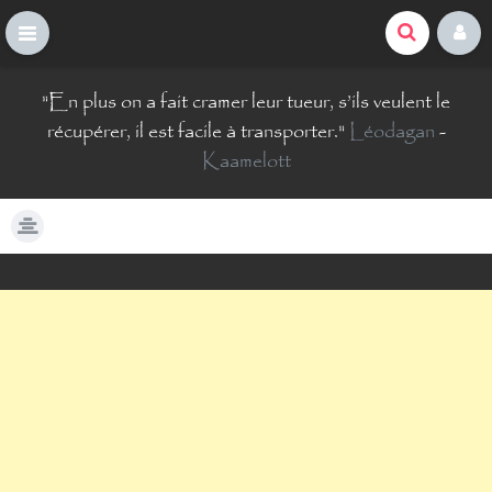
La Comté du Geek
S
"
En plus on a fait cramer leur tueur, s’ils veulent le
k
i
récupérer, il est facile à transporter.
"
Léodagan
-
p
Kaamelott
t
o
c
o
n
t
e
n
t