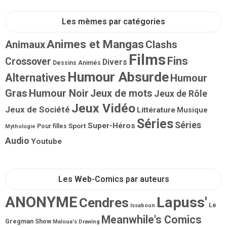
Les mèmes par catégories
Animes et Mangas
Animaux
Clashs
Films
Fins
Crossover
Divers
Dessins Animés
Humour Absurde
Alternatives
Humour
Gras
Humour Noir
Jeux de mots
Jeux de Rôle
Jeux Vidéo
Jeux de Société
Littérature
Musique
Séries
Séries
Super-Héros
Sport
Pour filles
Mythologie
Audio
Youtube
Les Web-Comics par auteurs
ANONYME
Lapuss'
Cendres
Le
Issaboun
Meanwhile's Comics
Gregman Show
Maloua's Drawing