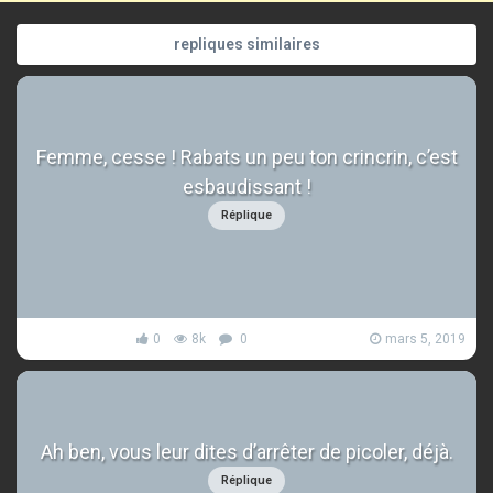
repliques similaires
Femme, cesse ! Rabats un peu ton crincrin, c’est
esbaudissant !
Réplique
0
8k
0
mars 5, 2019
Ah ben, vous leur dites d’arrêter de picoler, déjà.
Réplique