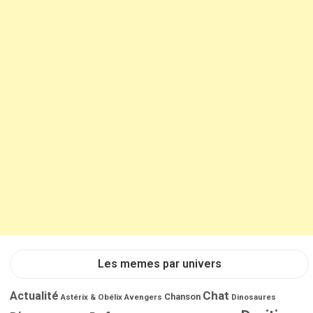
Les memes par univers
Chat
Actualité
Chanson
Astérix & Obélix
Avengers
Dinosaures