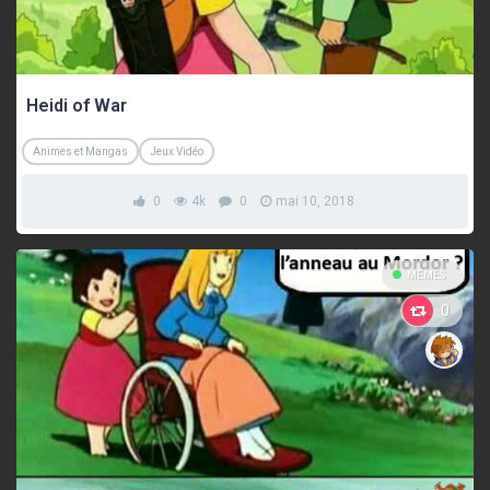
Heidi of War
Animes et Mangas
Jeux Vidéo
0
4k
0
mai 10, 2018
MEMES
0