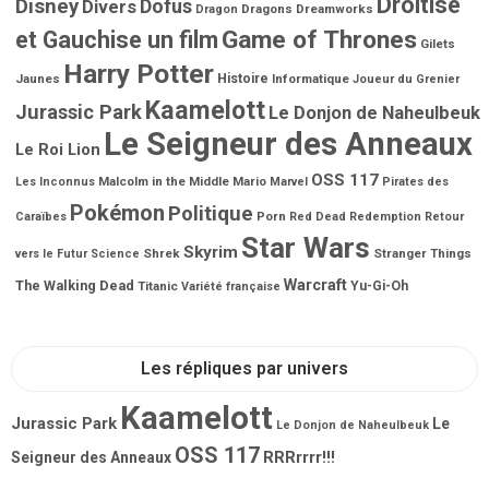
Droitise
Disney
Dofus
Divers
Dragons
Dreamworks
Dragon
Game of Thrones
et Gauchise un film
Gilets
Harry Potter
Jaunes
Histoire
Informatique
Joueur du Grenier
Kaamelott
Jurassic Park
Le Donjon de Naheulbeuk
Le Seigneur des Anneaux
Le Roi Lion
OSS 117
Malcolm in the Middle
Mario
Les Inconnus
Marvel
Pirates des
Pokémon
Politique
Porn
Caraïbes
Red Dead Redemption
Retour
Star Wars
Skyrim
Shrek
Stranger Things
vers le Futur
Science
Warcraft
The Walking Dead
Titanic
Yu-Gi-Oh
Variété française
Les répliques par univers
Kaamelott
Jurassic Park
Le
Le Donjon de Naheulbeuk
OSS 117
RRRrrrr!!!
Seigneur des Anneaux