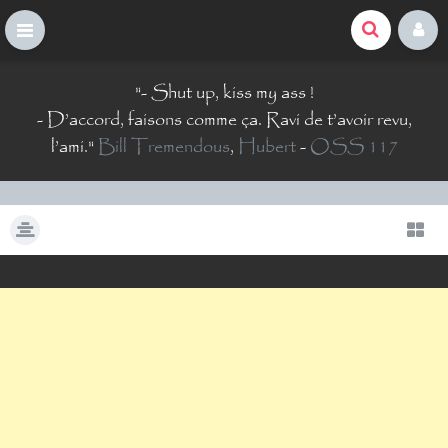
La Comté du Geek
S
"
- Shut up, kiss my ass !
k
i
- D’accord, faisons comme ça. Ravi de t’avoir revu,
p
l’ami.
"
Bill Tremendous
,
Hubert
-
OSS 117
t
o
c
o
n
t
e
n
t