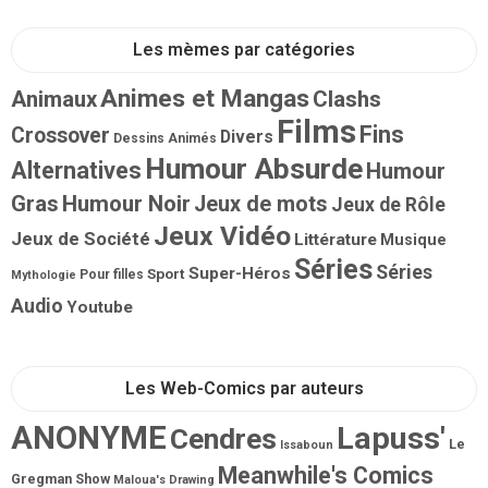
Les mèmes par catégories
Animes et Mangas
Animaux
Clashs
Films
Fins
Crossover
Divers
Dessins Animés
Humour Absurde
Alternatives
Humour
Gras
Humour Noir
Jeux de mots
Jeux de Rôle
Jeux Vidéo
Jeux de Société
Littérature
Musique
Séries
Séries
Super-Héros
Sport
Pour filles
Mythologie
Audio
Youtube
Les Web-Comics par auteurs
ANONYME
Lapuss'
Cendres
Le
Issaboun
Meanwhile's Comics
Gregman Show
Maloua's Drawing