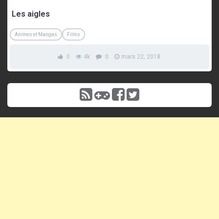
Les aigles
Animes et Mangas
Films
0
4k
0
mars 22, 2018