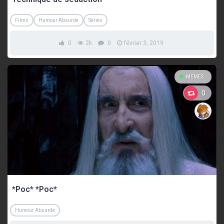
Films
Humour Absurde
Séries
0
2k
0
février 3, 2019
MEMES
0
*Poc* *Poc*
Humour Absurde