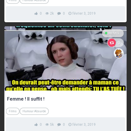
Films
Humour Absurde
0
2k
0
février 3, 2019
MEMES
0
Femme ! Il suffit !
Films
Humour Absurde
0
5k
0
février 3, 2019