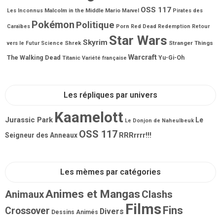
OSS 117
Malcolm in the Middle
Mario
Les Inconnus
Marvel
Pirates des
Pokémon
Politique
Porn
Caraïbes
Red Dead Redemption
Retour
Star Wars
Skyrim
Shrek
Stranger Things
vers le Futur
Science
Warcraft
The Walking Dead
Titanic
Yu-Gi-Oh
Variété française
Les répliques par univers
Kaamelott
Jurassic Park
Le
Le Donjon de Naheulbeuk
OSS 117
RRRrrrr!!!
Seigneur des Anneaux
Les mèmes par catégories
Animes et Mangas
Animaux
Clashs
Films
Fins
Crossover
Divers
Dessins Animés