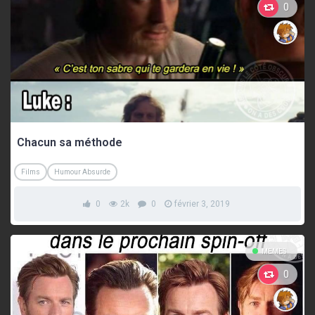
0
Chacun sa méthode
Films
Humour Absurde
0
2k
0
février 3, 2019
MEMES
0