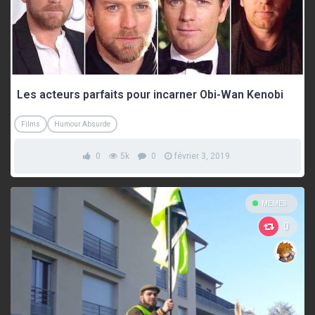
Les acteurs parfaits pour incarner Obi-Wan Kenobi
Films
Humour Absurde
0
5k
0
février 3, 2019
MEMES
0