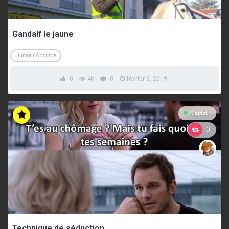
Gandalf le jaune
Humour Absurde
0
4k
0
février 3, 2019
MEMES
0
Technique de séduction