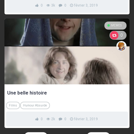
0
3k
0
février 3, 2019
MEMES
0
Une belle histoire
Films
Humour Absurde
0
2k
0
février 3, 2019