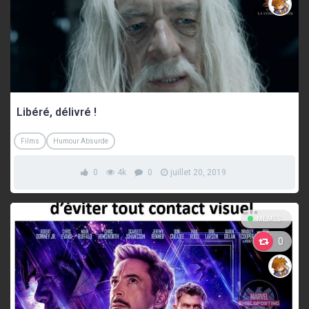
Libéré, délivré !
Films
Humour Absurde
0
4k
0
juillet 20, 2019
MEMES
0