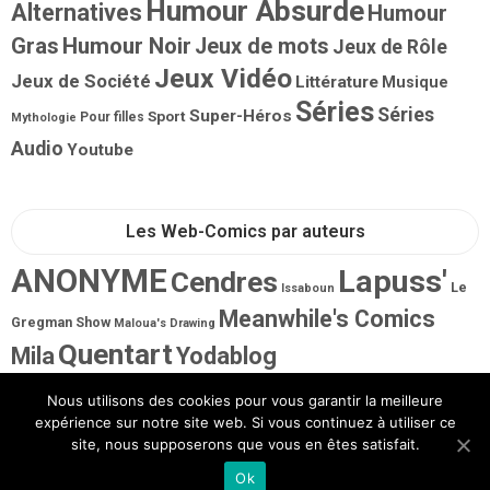
Humour Absurde
Alternatives
Humour
Gras
Humour Noir
Jeux de mots
Jeux de Rôle
Jeux Vidéo
Jeux de Société
Littérature
Musique
Séries
Séries
Super-Héros
Sport
Pour filles
Mythologie
Audio
Youtube
Les Web-Comics par auteurs
ANONYME
Lapuss'
Cendres
Le
Issaboun
Meanwhile's Comics
Gregman Show
Maloua's Drawing
Quentart
Mila
Yodablog
Nous utilisons des cookies pour vous garantir la meilleure
expérience sur notre site web. Si vous continuez à utiliser ce
site, nous supposerons que vous en êtes satisfait.
Ok