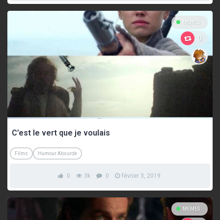
MEMES
0
C’est le vert que je voulais
Films
Humour Absurde
0
3k
0
février 3, 2019
MEMES