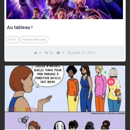
Au tableau !
Films
Humour Absurde
0
2k
0
juillet 20, 2019
MEMES
0