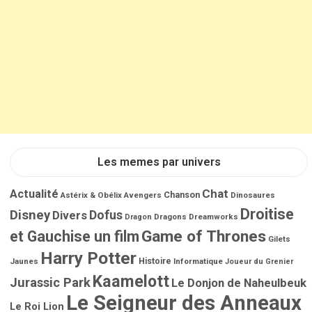
e
s
Les memes par univers
Chat
Actualité
Chanson
Astérix & Obélix
Avengers
Dinosaures
Droitise
Disney
Dofus
Divers
Dragons
Dreamworks
Dragon
Game of Thrones
et Gauchise un film
Gilets
Harry Potter
Jaunes
Histoire
Informatique
Joueur du Grenier
Kaamelott
Jurassic Park
Le Donjon de Naheulbeuk
Le Seigneur des Anneaux
Le Roi Lion