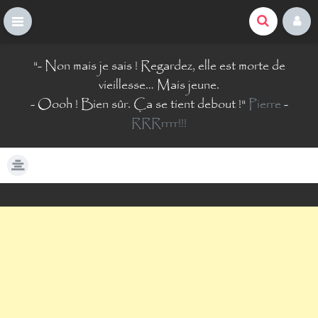
La Comté du Geek
S
"
- Non mais je sais ! Regardez, elle est morte de
k
i
vieillesse… Mais jeune.
p
- Oooh ! Bien sûr. Ça se tient debout !
"
Pierre
-
t
RRRrrrr!!!
o
c
o
n
t
e
n
t