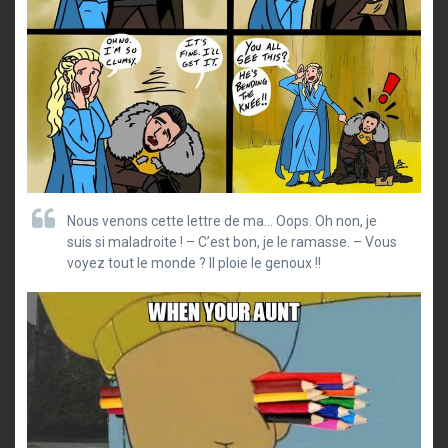
Nous venons cette lettre de ma… Oops. Oh non, je
suis si maladroite ! – C’est bon, je le ramasse. – Vous
voyez tout le monde ? Il ploie le genoux !!