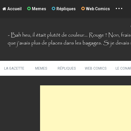
...
La Comté du Geek
Accueil
Memes
Répliques
Web Comics
S
k
i
- Bah heu, il était plutôt de couleur… Rouge ? Non, fraise
p
que j’avais plus de places dans les bagages. Si je devais 
t
o
c
o
LA GAZETTE
MEMES
RÉPLIQUES
WEB COMICS
LE CONA
n
t
e
n
t