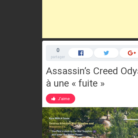
0
partager
Assassin’s Creed Odys
à une « fuite »
J'aime