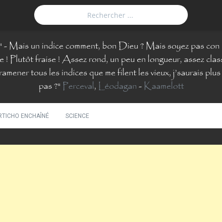
"
- Mais un indice comment, bon Dieu ? Mais soyez pas con 
 ! Plutôt fraise ! Assez rond, un peu en longueur, assez class
ramener tous les indices que me filent les vieux, j’saurais pl
pas ?
"
Perceval
,
Léodagan
-
Kaamelott
RTICHO ENCHAÎNÉ
SCIENCE