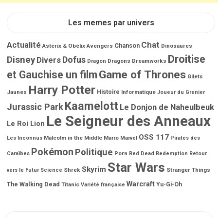
Les memes par univers
Chat
Actualité
Chanson
Astérix & Obélix
Avengers
Dinosaures
Droitise
Disney
Dofus
Divers
Dragons
Dreamworks
Dragon
Game of Thrones
et Gauchise un film
Gilets
Harry Potter
Jaunes
Histoire
Informatique
Joueur du Grenier
Kaamelott
Jurassic Park
Le Donjon de Naheulbeuk
Le Seigneur des Anneaux
Le Roi Lion
OSS 117
Malcolm in the Middle
Mario
Les Inconnus
Marvel
Pirates des
Pokémon
Politique
Porn
Caraïbes
Red Dead Redemption
Retour
Star Wars
Skyrim
Shrek
Stranger Things
vers le Futur
Science
Warcraft
The Walking Dead
Titanic
Yu-Gi-Oh
Variété française