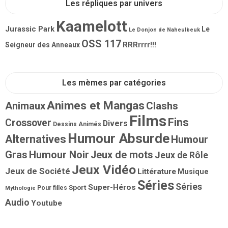
Les répliques par univers
Kaamelott
Jurassic Park
Le
Le Donjon de Naheulbeuk
OSS 117
RRRrrrr!!!
Seigneur des Anneaux
Les mèmes par catégories
Animes et Mangas
Animaux
Clashs
Films
Fins
Crossover
Divers
Dessins Animés
Humour Absurde
Alternatives
Humour
Gras
Humour Noir
Jeux de mots
Jeux de Rôle
Jeux Vidéo
Jeux de Société
Littérature
Musique
Séries
Séries
Super-Héros
Sport
Pour filles
Mythologie
Audio
Youtube