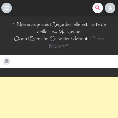
La Comté du Geek
S
"
- Non mais je sais ! Regardez, elle est morte de
k
i
vieillesse… Mais jeune.
p
- Oooh ! Bien sûr. Ça se tient debout !
"
Pierre
-
t
RRRrrrr!!!
o
c
o
n
t
e
n
t