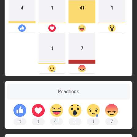
4
1
41
1
1
7
Reactions
4
1
41
1
1
7