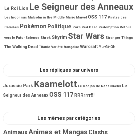
Le Seigneur des Anneaux
Le Roi Lion
OSS 117
Malcolm in the Middle
Mario
Les Inconnus
Marvel
Pirates des
Pokémon
Politique
Porn
Caraïbes
Red Dead Redemption
Retour
Star Wars
Skyrim
Shrek
Stranger Things
vers le Futur
Science
Warcraft
The Walking Dead
Titanic
Yu-Gi-Oh
Variété française
Les répliques par univers
Kaamelott
Jurassic Park
Le
Le Donjon de Naheulbeuk
OSS 117
RRRrrrr!!!
Seigneur des Anneaux
Les mèmes par catégories
Animes et Mangas
Animaux
Clashs