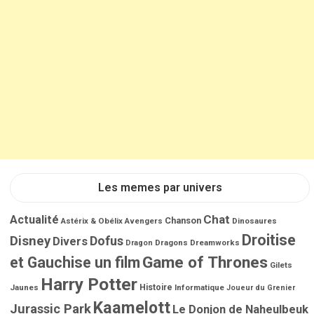
Les memes par univers
Chat
Actualité
Chanson
Astérix & Obélix
Avengers
Dinosaures
Droitise
Disney
Dofus
Divers
Dragons
Dreamworks
Dragon
Game of Thrones
et Gauchise un film
Gilets
Harry Potter
Jaunes
Histoire
Informatique
Joueur du Grenier
Kaamelott
Jurassic Park
Le Donjon de Naheulbeuk