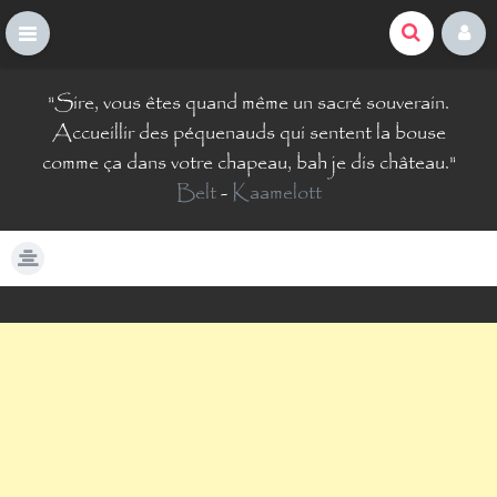
La Comté du Geek
S
"
Sire, vous êtes quand même un sacré souverain.
k
i
Accueillir des péquenauds qui sentent la bouse
p
comme ça dans votre chapeau, bah je dis château.
"
t
Belt
-
Kaamelott
o
c
o
n
t
e
n
t