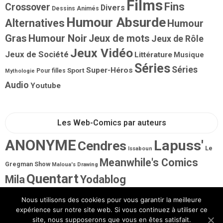
Films
Fins
Crossover
Divers
Dessins Animés
Humour Absurde
Alternatives
Humour
Gras
Humour Noir
Jeux de mots
Jeux de Rôle
Jeux Vidéo
Jeux de Société
Littérature
Musique
Séries
Séries
Super-Héros
Sport
Pour filles
Mythologie
Audio
Youtube
Les Web-Comics par auteurs
ANONYME
Lapuss'
Cendres
Le
Issaboun
Meanwhile's Comics
Gregman Show
Maloua's Drawing
Quentart
Mila
Yodablog
Nous utilisons des cookies pour vous garantir la meilleure
expérience sur notre site web. Si vous continuez à utiliser ce
site, nous supposerons que vous en êtes satisfait.