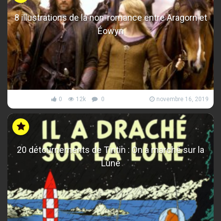
8 illustrations de la non-romance entre Aragorn et
Éowyn
0
12k
0
novembre 16, 2019
20 détournements de Tintin : On a marché sur la
Lune