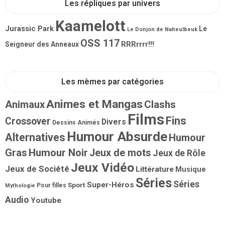
Les répliques par univers
Kaamelott
Jurassic Park
Le
Le Donjon de Naheulbeuk
OSS 117
RRRrrrr!!!
Seigneur des Anneaux
Les mèmes par catégories
Animes et Mangas
Animaux
Clashs
Films
Fins
Crossover
Divers
Dessins Animés
Humour Absurde
Alternatives
Humour
Gras
Humour Noir
Jeux de mots
Jeux de Rôle
Jeux Vidéo
Jeux de Société
Littérature
Musique
Séries
Séries
Super-Héros
Sport
Pour filles
Mythologie
Audio
Youtube