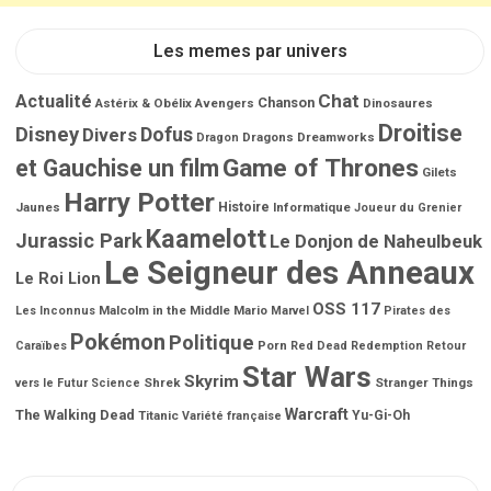
Les memes par univers
Chat
Actualité
Chanson
Astérix & Obélix
Avengers
Dinosaures
Droitise
Disney
Dofus
Divers
Dragons
Dreamworks
Dragon
Game of Thrones
et Gauchise un film
Gilets
Harry Potter
Jaunes
Histoire
Informatique
Joueur du Grenier
Kaamelott
Jurassic Park
Le Donjon de Naheulbeuk
Le Seigneur des Anneaux
Le Roi Lion
OSS 117
Malcolm in the Middle
Mario
Les Inconnus
Marvel
Pirates des
Pokémon
Politique
Porn
Caraïbes
Red Dead Redemption
Retour
Star Wars
Skyrim
Shrek
Stranger Things
vers le Futur
Science
Warcraft
The Walking Dead
Titanic
Yu-Gi-Oh
Variété française