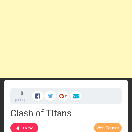
0
partager
Clash of Titans
Web Comics
J'aime