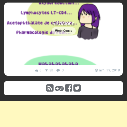
Révisions
Web-Comic
0
3k
0
avril 19, 2018