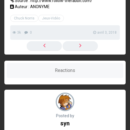
Source : http://www.follow-therabbit.com/
Auteur : ANONYME
Chuck Norris
Jeux-Vidéo
3k
0
avril 3, 2018
Reactions
Posted by
syn