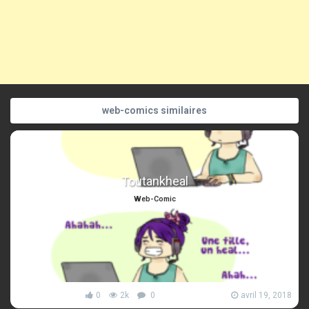
web-comics similaires
Toutankheal
Web-Comic
0
2k
0
avril 19, 2018