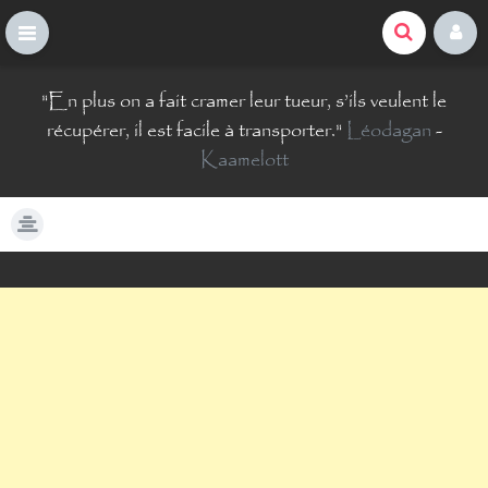
La Comté du Geek
S
"
En plus on a fait cramer leur tueur, s’ils veulent le
k
i
récupérer, il est facile à transporter.
"
Léodagan
-
p
Kaamelott
t
o
c
o
n
t
e
n
t