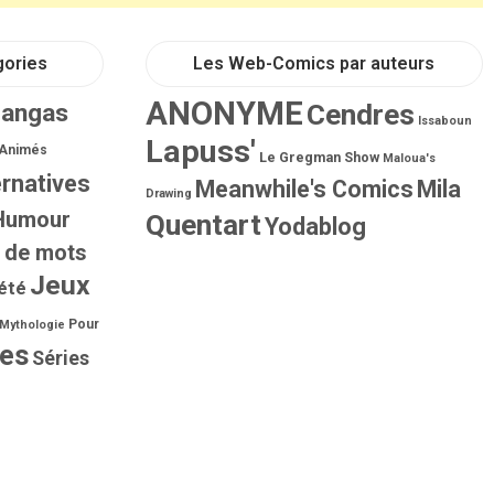
gories
Les Web-Comics par auteurs
ANONYME
Mangas
Cendres
Issaboun
Lapuss'
 Animés
Le Gregman Show
Maloua's
ernatives
Meanwhile's Comics
Mila
Drawing
Humour
Quentart
Yodablog
 de mots
Jeux
été
Pour
Mythologie
ies
Séries