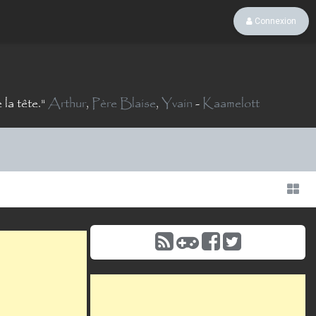
Connexion
la tête.
"
Arthur
,
Père Blaise
,
Yvain
-
Kaamelott