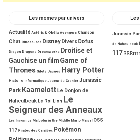
Les memes par univers
Les 
Actualité
Chanson
Astérix & Obélix
Avengers
Jurassic Pa
Disney
Dofus
Chat
Divers
Dinosaures
de Naheulbeuk
Droitise et
117
Dragons
Dreamworks
Dragon
RRRrrrr
Game of
Gauchise un film
Harry Potter
Thrones
Gilets Jaunes
Jurassic
Histoire
Informatique
Joueur du Grenier
Kaamelott
Park
Le Donjon de
Le
Naheulbeuk
Le Roi Lion
Seigneur des Anneaux
OSS
Malcolm in the Middle
Mario
Les Inconnus
Marvel
Pokémon
117
Pirates des Caraïbes
Politique