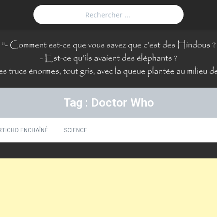
"
- Comment est-ce que vous savez que c’est des Hindous ?
- Est-ce qu’ils avaient des éléphants ?
 trucs énormes, tout gris, avec la queue plantée au milieu de 
Tag : Doctor Who
RTICHO ENCHAÎNÉ
SCIENCE