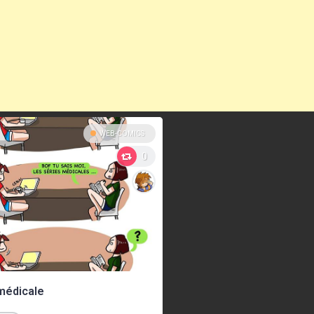
WEB-COMICS
0
 médicale