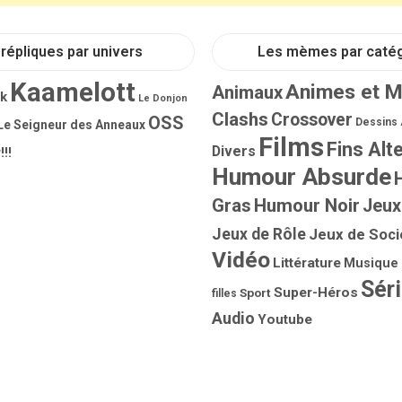
répliques par univers
Les mèmes par caté
Kaamelott
Animes et 
Animaux
rk
Le Donjon
Clashs
Crossover
OSS
Dessins
Le Seigneur des Anneaux
Films
Fins Alt
Divers
!!!
Humour Absurde
Gras
Humour Noir
Jeux
Jeux de Rôle
Jeux de Soci
Vidéo
Littérature
Musique
Sér
Super-Héros
Sport
filles
Audio
Youtube