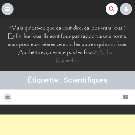
La Comté du Geek
S
"
Mais qu’est-ce que ça veut dire, ça, des vrais fous ?
k
i
Enfin, les fous, ils sont fous par rapport à une norme,
p
mais pour eux-mêmes ce sont les autres qui sont fous.
t
Au théâtre, ça existe pas les fous.
"
Arthur
-
o
Kaamelott
c
o
n
t
Étiquette : Scientifiques
e
n
t