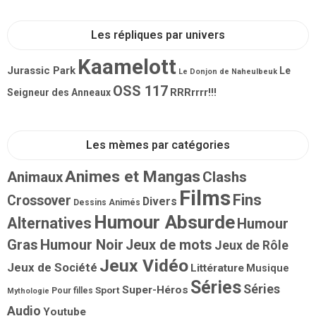
Les répliques par univers
Kaamelott
Jurassic Park
Le
Le Donjon de Naheulbeuk
OSS 117
RRRrrrr!!!
Seigneur des Anneaux
Les mèmes par catégories
Animes et Mangas
Animaux
Clashs
Films
Fins
Crossover
Divers
Dessins Animés
Humour Absurde
Alternatives
Humour
Gras
Humour Noir
Jeux de mots
Jeux de Rôle
Jeux Vidéo
Jeux de Société
Littérature
Musique
Séries
Séries
Super-Héros
Sport
Pour filles
Mythologie
Audio
Youtube