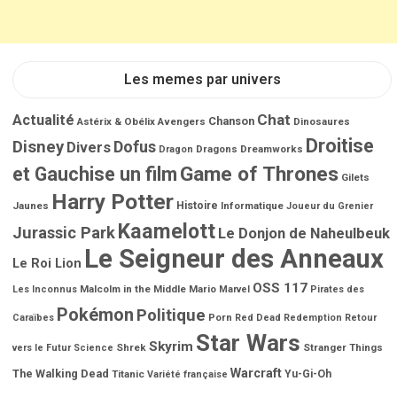
Les memes par univers
Chat
Actualité
Chanson
Astérix & Obélix
Avengers
Dinosaures
Droitise
Disney
Dofus
Divers
Dragons
Dreamworks
Dragon
Game of Thrones
et Gauchise un film
Gilets
Harry Potter
Jaunes
Histoire
Informatique
Joueur du Grenier
Kaamelott
Jurassic Park
Le Donjon de Naheulbeuk
Le Seigneur des Anneaux
Le Roi Lion
OSS 117
Malcolm in the Middle
Mario
Les Inconnus
Marvel
Pirates des
Pokémon
Politique
Porn
Caraïbes
Red Dead Redemption
Retour
Star Wars
Skyrim
Shrek
Stranger Things
vers le Futur
Science
Warcraft
The Walking Dead
Titanic
Yu-Gi-Oh
Variété française