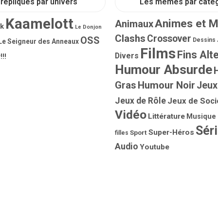
répliques par univers
Les mèmes par caté
Kaamelott
Animes et 
Animaux
rk
Le Donjon
Clashs
Crossover
OSS
Dessins
Le Seigneur des Anneaux
Films
Fins Alt
Divers
!!!
Humour Absurde
Gras
Humour Noir
Jeux
Jeux de Rôle
Jeux de Soci
Vidéo
Littérature
Musique
Sér
Super-Héros
Sport
filles
Audio
Youtube