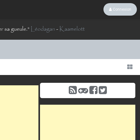
Connexion
er sa gueule.
"
Léodagan
-
Kaamelott