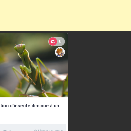
0
La population d’insecte diminue à un rythme effréné, ce qui pourrait provoquer un effondrement de l’écosystème