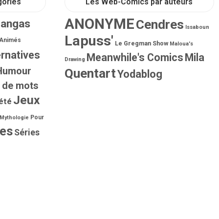
gories
Les Web-Comics par auteurs
ANONYME
Mangas
Cendres
Issaboun
Lapuss'
 Animés
Le Gregman Show
Maloua's
ernatives
Meanwhile's Comics
Mila
Drawing
Humour
Quentart
Yodablog
 de mots
Jeux
été
Pour
Mythologie
ies
Séries