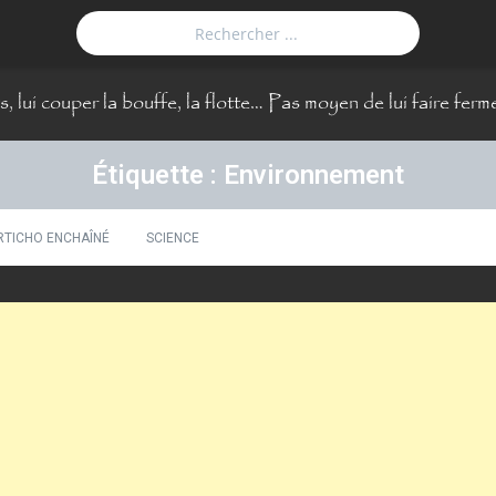
, lui couper la bouffe, la flotte… Pas moyen de lui faire ferm
Étiquette : Environnement
RTICHO ENCHAÎNÉ
SCIENCE