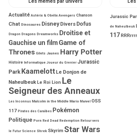
Les memes par univers
Les 
Actualité
Chanson
Astérix & Obélix
Avengers
Jurassic Pa
Disney
Dofus
Chat
Divers
Dinosaures
de Naheulbeuk
Droitise et
117
Dragons
Dreamworks
Dragon
RRRrrrr
Game of
Gauchise un film
Harry Potter
Thrones
Gilets Jaunes
Jurassic
Histoire
Informatique
Joueur du Grenier
Kaamelott
Park
Le Donjon de
Le
Naheulbeuk
Le Roi Lion
Seigneur des Anneaux
OSS
Malcolm in the Middle
Mario
Les Inconnus
Marvel
Pokémon
117
Pirates des Caraïbes
Politique
Porn
Red Dead Redemption
Retour vers
Star Wars
Skyrim
Shrek
le Futur
Science