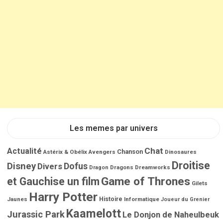
Les memes par univers
Chat
Actualité
Chanson
Astérix & Obélix
Avengers
Dinosaures
Droitise
Disney
Dofus
Divers
Dragons
Dreamworks
Dragon
Game of Thrones
et Gauchise un film
Gilets
Harry Potter
Jaunes
Histoire
Informatique
Joueur du Grenier
Kaamelott
Jurassic Park
Le Donjon de Naheulbeuk