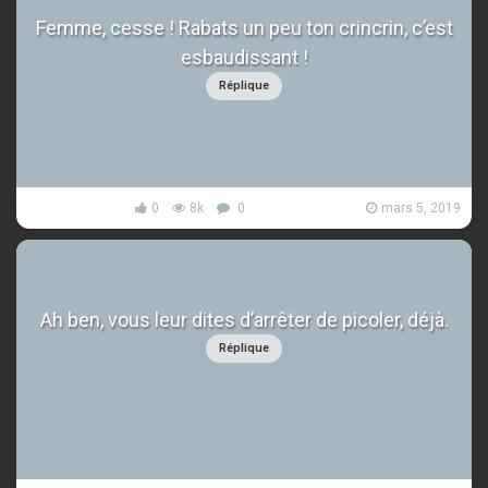
Femme, cesse ! Rabats un peu ton crincrin, c’est
esbaudissant !
Réplique
0
8k
0
mars 5, 2019
Ah ben, vous leur dites d’arrêter de picoler, déjà.
Réplique