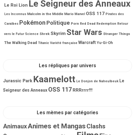
Le Seigneur des Anneaux
Le Roi Lion
OSS 117
Malcolm in the Middle
Mario
Les Inconnus
Marvel
Pirates des
Pokémon
Politique
Porn
Caraïbes
Red Dead Redemption
Retour
Star Wars
Skyrim
Shrek
Stranger Things
vers le Futur
Science
Warcraft
The Walking Dead
Titanic
Yu-Gi-Oh
Variété française
Les répliques par univers
Kaamelott
Jurassic Park
Le
Le Donjon de Naheulbeuk
OSS 117
RRRrrrr!!!
Seigneur des Anneaux
Les mèmes par catégories
Animes et Mangas
Animaux
Clashs