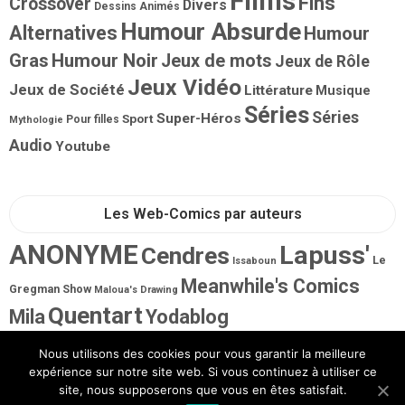
Films
Fins
Crossover
Divers
Dessins Animés
Humour Absurde
Alternatives
Humour
Gras
Humour Noir
Jeux de mots
Jeux de Rôle
Jeux Vidéo
Jeux de Société
Littérature
Musique
Séries
Séries
Super-Héros
Sport
Pour filles
Mythologie
Audio
Youtube
Les Web-Comics par auteurs
ANONYME
Lapuss'
Cendres
Le
Issaboun
Meanwhile's Comics
Gregman Show
Maloua's Drawing
Quentart
Mila
Yodablog
Nous utilisons des cookies pour vous garantir la meilleure
expérience sur notre site web. Si vous continuez à utiliser ce
site, nous supposerons que vous en êtes satisfait.