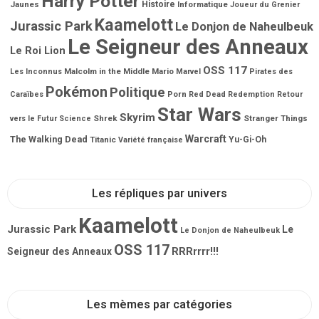
Harry Potter
Jaunes
Histoire
Informatique
Joueur du Grenier
Kaamelott
Jurassic Park
Le Donjon de Naheulbeuk
Le Seigneur des Anneaux
Le Roi Lion
OSS 117
Malcolm in the Middle
Mario
Les Inconnus
Marvel
Pirates des
Pokémon
Politique
Porn
Caraïbes
Red Dead Redemption
Retour
Star Wars
Skyrim
Shrek
Stranger Things
vers le Futur
Science
Warcraft
The Walking Dead
Titanic
Yu-Gi-Oh
Variété française
Les répliques par univers
Kaamelott
Jurassic Park
Le
Le Donjon de Naheulbeuk
OSS 117
RRRrrrr!!!
Seigneur des Anneaux
Les mèmes par catégories