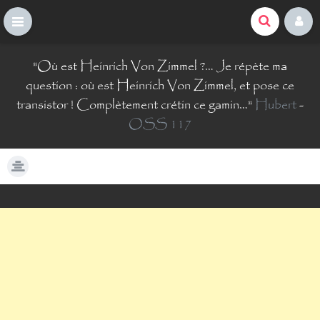
La Comté du Geek
S
"
Où est Heinrich Von Zimmel ?… Je répète ma
k
i
question : où est Heinrich Von Zimmel, et pose ce
p
transistor ! Complètement crétin ce gamin…
"
Hubert
-
t
OSS 117
o
c
o
n
t
e
n
t