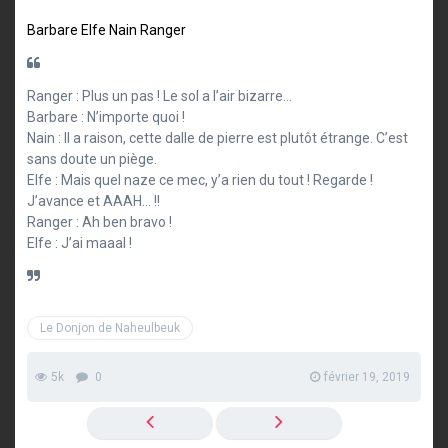
Barbare
Elfe
Nain
Ranger
Ranger : Plus un pas ! Le sol a l’air bizarre…
Barbare : N’importe quoi !
Nain : Il a raison, cette dalle de pierre est plutôt étrange. C’est
sans doute un piège.
Elfe : Mais quel naze ce mec, y’a rien du tout ! Regarde !
J’avance et AAAH… !!
Ranger : Ah ben bravo !
Elfe : J’ai maaal !
Le Donjon de Naheulbeuk
5k
0
février 19, 2019