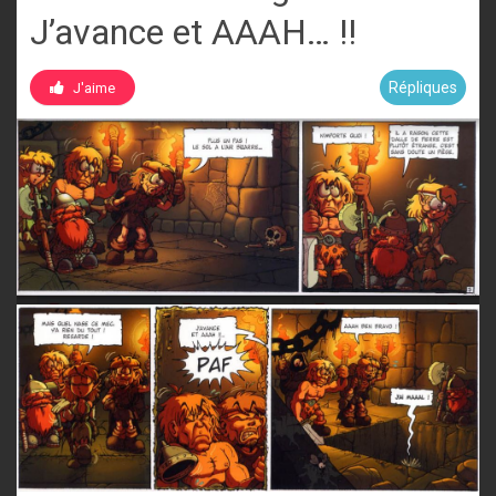
J’avance et AAAH… !!
Répliques
J'aime