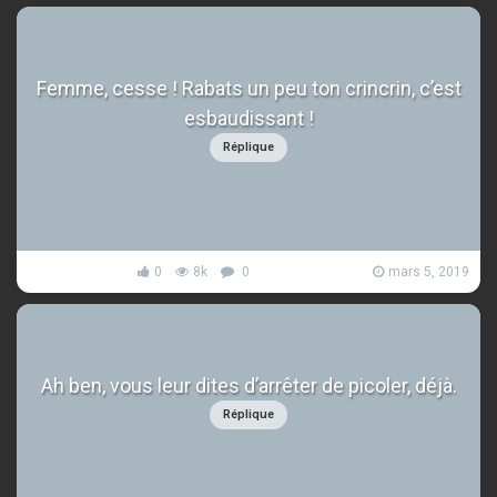
Femme, cesse ! Rabats un peu ton crincrin, c’est
esbaudissant !
Réplique
0
8k
0
mars 5, 2019
Ah ben, vous leur dites d’arrêter de picoler, déjà.
Réplique