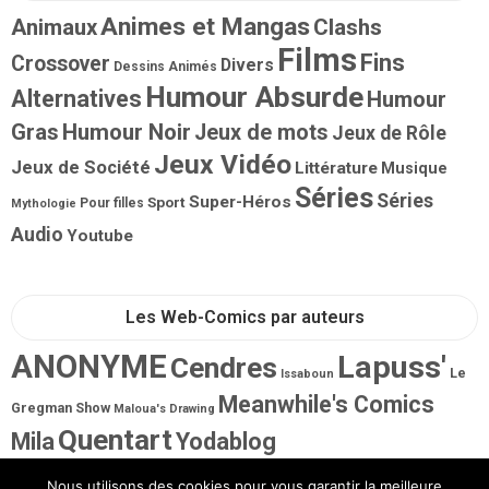
Animes et Mangas
Animaux
Clashs
Films
Fins
Crossover
Divers
Dessins Animés
Humour Absurde
Alternatives
Humour
Gras
Humour Noir
Jeux de mots
Jeux de Rôle
Jeux Vidéo
Jeux de Société
Littérature
Musique
Séries
Séries
Super-Héros
Sport
Pour filles
Mythologie
Audio
Youtube
Les Web-Comics par auteurs
ANONYME
Lapuss'
Cendres
Le
Issaboun
Meanwhile's Comics
Gregman Show
Maloua's Drawing
Quentart
Mila
Yodablog
Nous utilisons des cookies pour vous garantir la meilleure