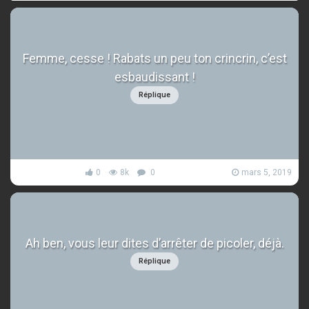
Femme, cesse ! Rabats un peu ton crincrin, c’est
esbaudissant !
Réplique
0
8k
0
mars 5, 2019
Ah ben, vous leur dites d’arrêter de picoler, déjà.
Réplique