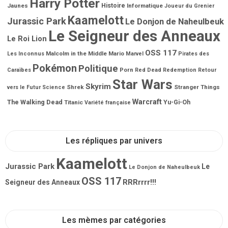
Harry Potter
Jaunes
Histoire
Informatique
Joueur du Grenier
Kaamelott
Jurassic Park
Le Donjon de Naheulbeuk
Le Seigneur des Anneaux
Le Roi Lion
OSS 117
Malcolm in the Middle
Mario
Les Inconnus
Marvel
Pirates des
Pokémon
Politique
Porn
Caraïbes
Red Dead Redemption
Retour
Star Wars
Skyrim
Shrek
Stranger Things
vers le Futur
Science
Warcraft
The Walking Dead
Titanic
Yu-Gi-Oh
Variété française
Les répliques par univers
Kaamelott
Jurassic Park
Le
Le Donjon de Naheulbeuk
OSS 117
RRRrrrr!!!
Seigneur des Anneaux
Les mèmes par catégories