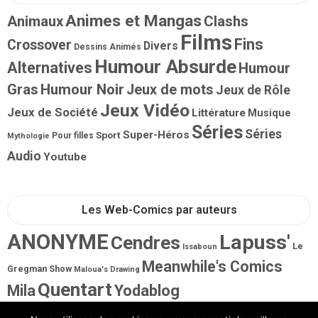
Animes et Mangas
Animaux
Clashs
Films
Fins
Crossover
Divers
Dessins Animés
Humour Absurde
Alternatives
Humour
Gras
Humour Noir
Jeux de mots
Jeux de Rôle
Jeux Vidéo
Jeux de Société
Littérature
Musique
Séries
Séries
Super-Héros
Sport
Pour filles
Mythologie
Audio
Youtube
Les Web-Comics par auteurs
ANONYME
Lapuss'
Cendres
Le
Issaboun
Meanwhile's Comics
Gregman Show
Maloua's Drawing
Quentart
Mila
Yodablog