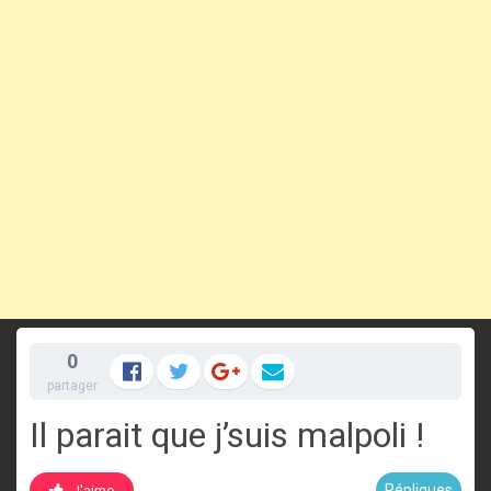
0
partager
Il parait que j’suis malpoli !
Répliques
J'aime