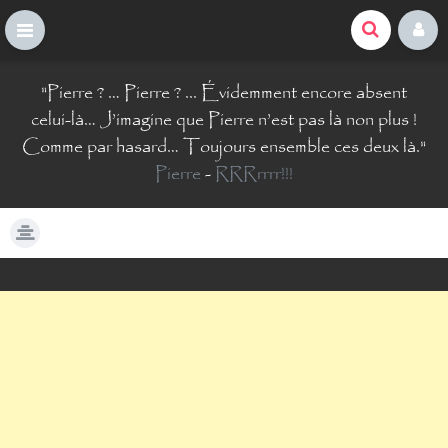
La Comté du Geek
S
"
Pierre ? … Pierre ? ... Évidemment encore absent
k
i
celui-là… J’imagine que Pierre n’est pas là non plus !
p
Comme par hasard… Toujours ensemble ces deux là.
"
t
Pierre
-
RRRrrrr!!!
o
c
o
n
t
e
n
t