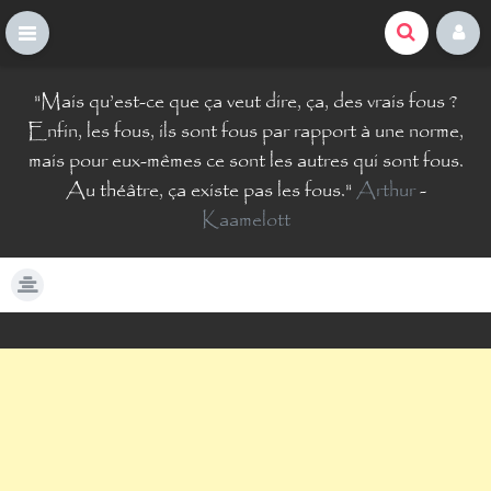
La Comté du Geek
S
"
Mais qu’est-ce que ça veut dire, ça, des vrais fous ?
k
i
Enfin, les fous, ils sont fous par rapport à une norme,
p
mais pour eux-mêmes ce sont les autres qui sont fous.
t
Au théâtre, ça existe pas les fous.
"
Arthur
-
o
Kaamelott
c
o
n
t
e
n
t