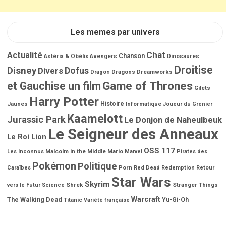
Les memes par univers
Chat
Actualité
Chanson
Astérix & Obélix
Avengers
Dinosaures
Droitise
Disney
Dofus
Divers
Dragons
Dreamworks
Dragon
Game of Thrones
et Gauchise un film
Gilets
Harry Potter
Jaunes
Histoire
Informatique
Joueur du Grenier
Kaamelott
Jurassic Park
Le Donjon de Naheulbeuk
Le Seigneur des Anneaux
Le Roi Lion
OSS 117
Malcolm in the Middle
Mario
Les Inconnus
Marvel
Pirates des
Pokémon
Politique
Porn
Caraïbes
Red Dead Redemption
Retour
Star Wars
Skyrim
Shrek
Stranger Things
vers le Futur
Science
Warcraft
The Walking Dead
Titanic
Yu-Gi-Oh
Variété française