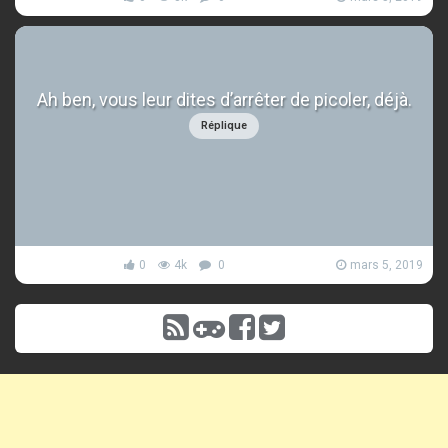
Ah ben, vous leur dites d’arrêter de picoler, déjà.
Réplique
0
4k
0
mars 5, 2019