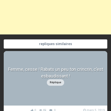
repliques similaires
Femme, cesse ! Rabats un peu ton crincrin, c’est
esbaudissant !
Réplique
0
8k
0
mars 5, 2019