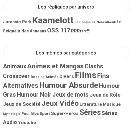
Les répliques par univers
Kaamelott
Jurassic Park
Le
Le Donjon de Naheulbeuk
OSS 117
RRRrrrr!!!
Seigneur des Anneaux
Les mèmes par catégories
Animes et Mangas
Animaux
Clashs
Films
Fins
Crossover
Divers
Dessins Animés
Humour Absurde
Alternatives
Humour
Gras
Humour Noir
Jeux de mots
Jeux de Rôle
Jeux Vidéo
Jeux de Société
Littérature
Musique
Séries
Séries
Super-Héros
Sport
Pour filles
Mythologie
Audio
Youtube