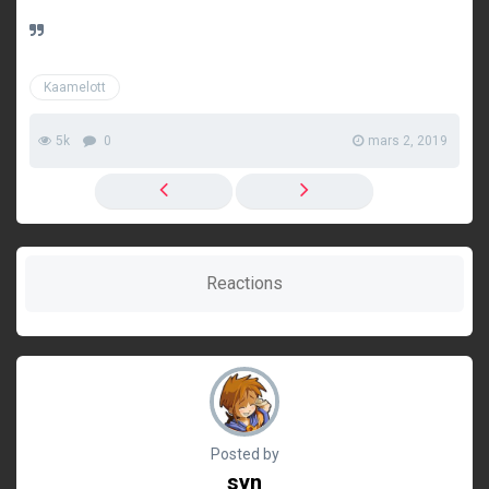
Kaamelott
5k
0
mars 2, 2019
Reactions
Posted by
syn