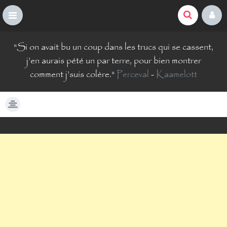
La Comté du Geek
S
"
Si on avait bu un coup dans les trucs qui se cassent,
k
i
j’en aurais pété un par terre, pour bien montrer
p
comment j’suis colère.
"
Perceval
-
Kaamelott
t
o
c
o
n
t
e
n
t