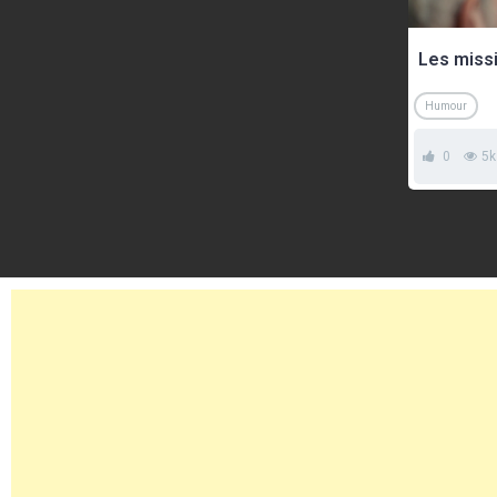
Les miss
Humour
0
5k