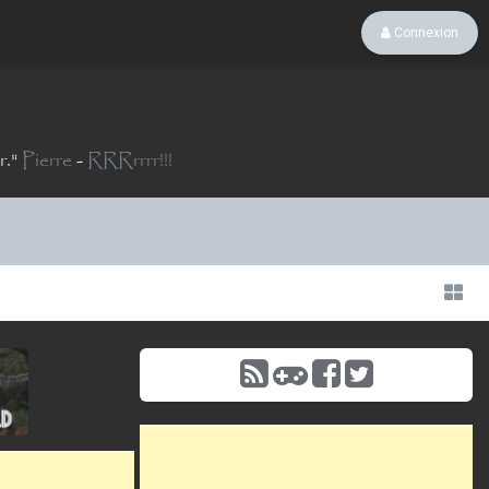
Connexion
r.
"
Pierre
-
RRRrrrr!!!