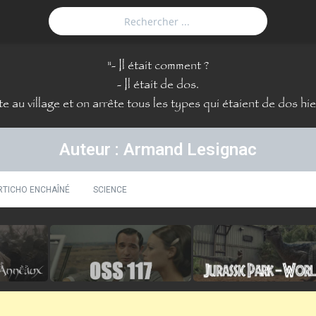
"
- Il était comment ?
- Il était de dos.
 au village et on arrête tous les types qui étaient de dos hie
Auteur : Armand Lesignac
RTICHO ENCHAÎNÉ
SCIENCE