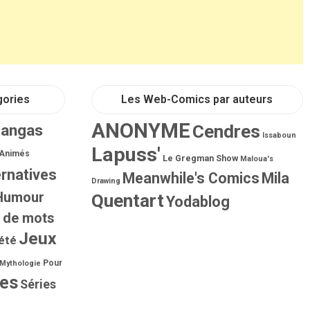
gories
Les Web-Comics par auteurs
ANONYME
Mangas
Cendres
Issaboun
Lapuss'
 Animés
Le Gregman Show
Maloua's
ernatives
Meanwhile's Comics
Mila
Drawing
Humour
Quentart
Yodablog
 de mots
Jeux
été
Pour
Mythologie
ies
Séries