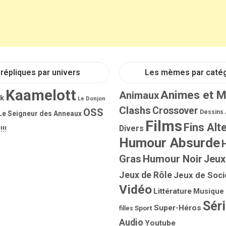
répliques par univers
Les mèmes par caté
Kaamelott
Animes et 
Animaux
rk
Le Donjon
Clashs
Crossover
OSS
Dessins
Le Seigneur des Anneaux
Films
Fins Alt
Divers
!!!
Humour Absurde
Gras
Humour Noir
Jeux
Jeux de Rôle
Jeux de Soci
Vidéo
Littérature
Musique
Sér
Super-Héros
Sport
filles
Audio
Youtube