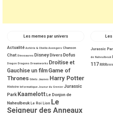
Les memes par univers
Les 
Actualité
Chanson
Astérix & Obélix
Avengers
Jurassic Pa
Disney
Dofus
Chat
Divers
Dinosaures
de Naheulbeuk
Droitise et
117
Dragons
Dreamworks
Dragon
RRRrrrr
Game of
Gauchise un film
Harry Potter
Thrones
Gilets Jaunes
Jurassic
Histoire
Informatique
Joueur du Grenier
Kaamelott
Park
Le Donjon de
Le
Naheulbeuk
Le Roi Lion
Seigneur des Anneaux