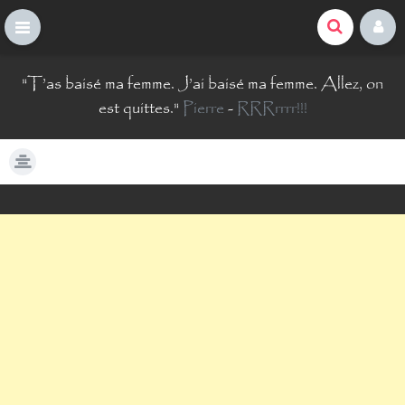
La Comté du Geek
S
"
T’as baisé ma femme. J’ai baisé ma femme. Allez, on
k
i
est quittes.
"
Pierre
-
RRRrrrr!!!
p
t
o
c
o
n
t
e
n
t