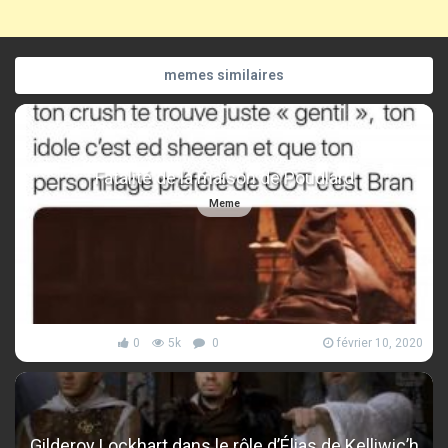
memes similaires
Fatalité de la maison de Poudlard
Meme
0
5k
0
février 10, 2020
Gilderoy Lockhart dans le rôle d’Élias de Kelliwic’h