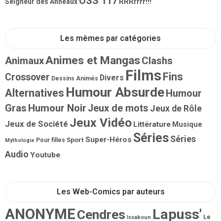
OSS 117
RRRrrrr!!!
Seigneur des Anneaux
Les mèmes par catégories
Animes et Mangas
Animaux
Clashs
Films
Fins
Crossover
Divers
Dessins Animés
Humour Absurde
Alternatives
Humour
Gras
Humour Noir
Jeux de mots
Jeux de Rôle
Jeux Vidéo
Jeux de Société
Littérature
Musique
Séries
Séries
Super-Héros
Sport
Pour filles
Mythologie
Audio
Youtube
Les Web-Comics par auteurs
ANONYME
Lapuss'
Cendres
Le
Issaboun