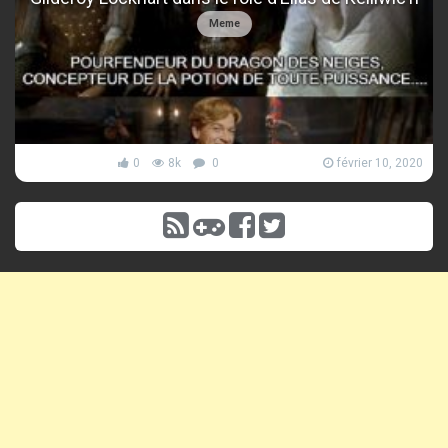
Meme
0
8k
0
février 10, 2020