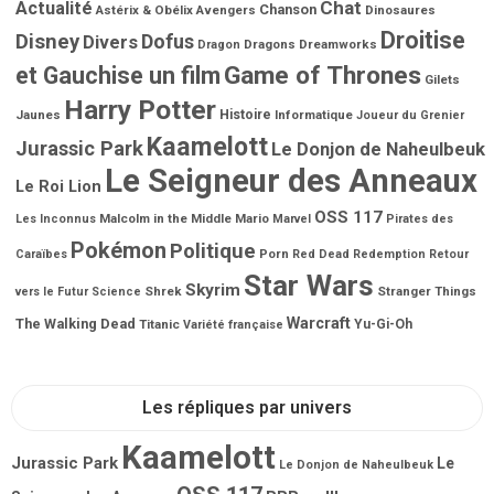
Chat
Actualité
Chanson
Astérix & Obélix
Avengers
Dinosaures
Droitise
Disney
Dofus
Divers
Dragons
Dreamworks
Dragon
Game of Thrones
et Gauchise un film
Gilets
Harry Potter
Jaunes
Histoire
Informatique
Joueur du Grenier
Kaamelott
Jurassic Park
Le Donjon de Naheulbeuk
Le Seigneur des Anneaux
Le Roi Lion
OSS 117
Malcolm in the Middle
Mario
Les Inconnus
Marvel
Pirates des
Pokémon
Politique
Porn
Caraïbes
Red Dead Redemption
Retour
Star Wars
Skyrim
Shrek
Stranger Things
vers le Futur
Science
Warcraft
The Walking Dead
Titanic
Yu-Gi-Oh
Variété française
Les répliques par univers
Kaamelott
Jurassic Park
Le
Le Donjon de Naheulbeuk