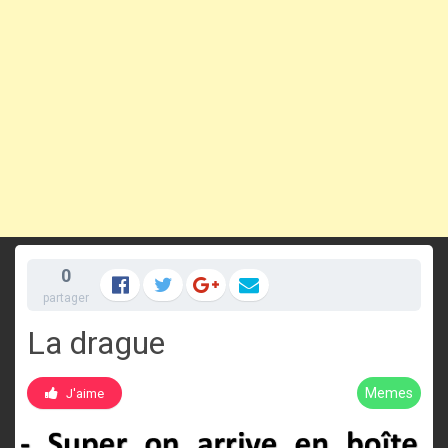
0
partager
La drague
Memes
J'aime