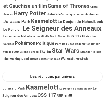
Game of Thrones
et Gauchise un film
Gilets
Harry Potter
Jaunes
Histoire
Informatique
Joueur du Grenier
Kaamelott
Jurassic Park
Le Donjon de Naheulbeuk
Le Seigneur des Anneaux
Le Roi Lion
OSS 117
Malcolm in the Middle
Mario
Les Inconnus
Marvel
Pirates des
Pokémon
Politique
Porn
Caraïbes
Red Dead Redemption
Retour
Star Wars
Skyrim
Shrek
Stranger Things
vers le Futur
Science
Warcraft
The Walking Dead
Titanic
Yu-Gi-Oh
Variété française
Les répliques par univers
Kaamelott
Jurassic Park
Le
Le Donjon de Naheulbeuk
OSS 117
RRRrrrr!!!
Seigneur des Anneaux