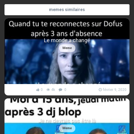
memes similaires
Le monde a changé
Meme
0
4k
0
février 9, 2020
Je ne devrais pas être là
Meme