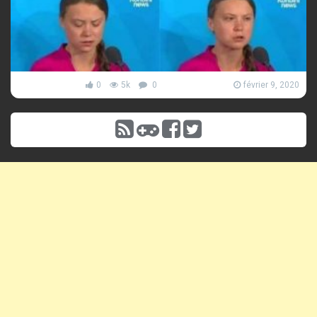
0
5k
0
février 9, 2020