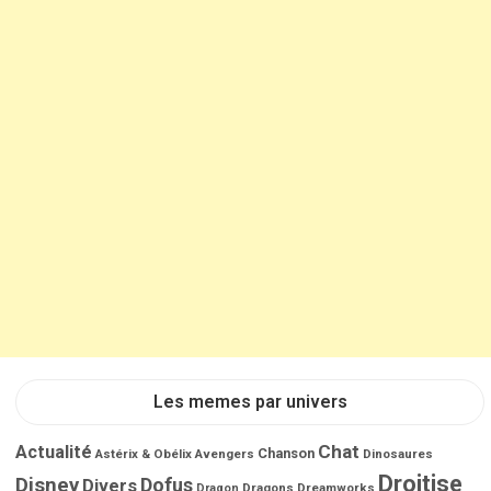
Les memes par univers
Chat
Actualité
Chanson
Astérix & Obélix
Avengers
Dinosaures
Droitise
Disney
Dofus
Divers
Dragons
Dreamworks
Dragon