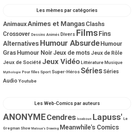
Les mèmes par catégories
Animes et Mangas
Animaux
Clashs
Films
Fins
Crossover
Divers
Dessins Animés
Humour Absurde
Alternatives
Humour
Gras
Humour Noir
Jeux de mots
Jeux de Rôle
Jeux Vidéo
Jeux de Société
Littérature
Musique
Séries
Séries
Super-Héros
Sport
Pour filles
Mythologie
Audio
Youtube
Les Web-Comics par auteurs
ANONYME
Lapuss'
Cendres
Le
Issaboun
Meanwhile's Comics
Gregman Show
Maloua's Drawing