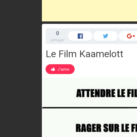
0
partager
Le Film Kaamelott
J'aime