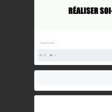
Kaamelott
3k
0