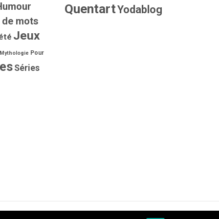
Humour
Quentart
Yodablog
 de mots
Jeux
été
Pour
Mythologie
ies
Séries