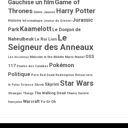
Game of
Gauchise un film
Harry Potter
Thrones
Gilets Jaunes
Jurassic
Histoire
Informatique
Joueur du Grenier
Kaamelott
Park
Le Donjon de
Le
Naheulbeuk
Le Roi Lion
Seigneur des Anneaux
OSS
Malcolm in the Middle
Mario
Les Inconnus
Marvel
Pokémon
117
Pirates des Caraïbes
Politique
Porn
Red Dead Redemption
Retour vers
Star Wars
Skyrim
Shrek
le Futur
Science
The Walking Dead
Stranger Things
Titanic
Variété
Warcraft
Yu-Gi-Oh
française