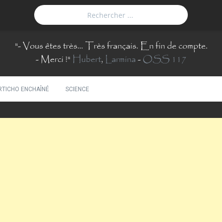
"
- Vous êtes très… Très français. En fin de compte.
- Merci !
"
Hubert
,
Larmina
-
OSS 117
RTICHO ENCHAÎNÉ
SCIENCE