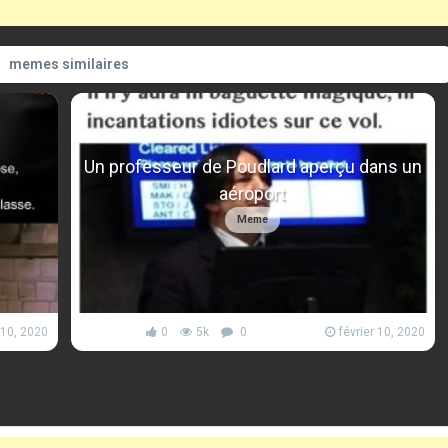
memes similaires
Un professeur de Poudlard aperçu dans un
aéroport
Meme
 10, 2020
0
5k
0
février 10, 2020