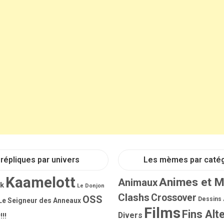
répliques par univers
Les mèmes par caté
Kaamelott
Animes et 
Animaux
rk
Le Donjon
Clashs
Crossover
OSS
Dessins
Le Seigneur des Anneaux
Films
Fins Alt
Divers
!!!