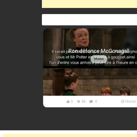
Ron défonce McGonagall
Meme
0
8k
0
février