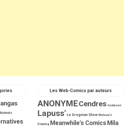
gories
Les Web-Comics par auteurs
ANONYME
Mangas
Cendres
Issaboun
Lapuss'
 Animés
Le Gregman Show
Maloua's
ernatives
Meanwhile's Comics
Mila
Drawing