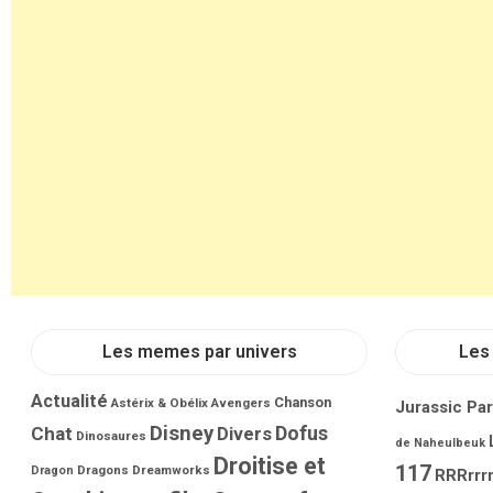
Les memes par univers
Les 
Actualité
Chanson
Astérix & Obélix
Avengers
Jurassic Pa
Disney
Dofus
Chat
Divers
Dinosaures
de Naheulbeuk
Droitise et
117
Dragons
Dreamworks
Dragon
RRRrrrr