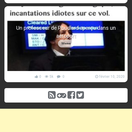
Un professeur de Poudlard aperçu dans un
aéroport
Meme
0
5k
0
février 10, 2020