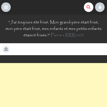
La Comté du Geek
S
"
J’ai toujours été frisé. Mon grand-père était frisé,
k
i
mon père était frisé, mes enfants et mes petits-enfants
p
étaient frisés !
"
Pierre
-
RRRrrrr!!!
t
o
c
o
n
t
e
n
t