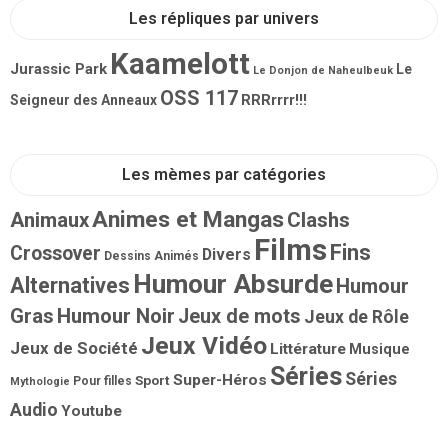
Les répliques par univers
Kaamelott
Jurassic Park
Le
Le Donjon de Naheulbeuk
OSS 117
RRRrrrr!!!
Seigneur des Anneaux
Les mèmes par catégories
Animes et Mangas
Animaux
Clashs
Films
Fins
Crossover
Divers
Dessins Animés
Humour Absurde
Alternatives
Humour
Gras
Humour Noir
Jeux de mots
Jeux de Rôle
Jeux Vidéo
Jeux de Société
Littérature
Musique
Séries
Séries
Super-Héros
Sport
Pour filles
Mythologie
Audio
Youtube