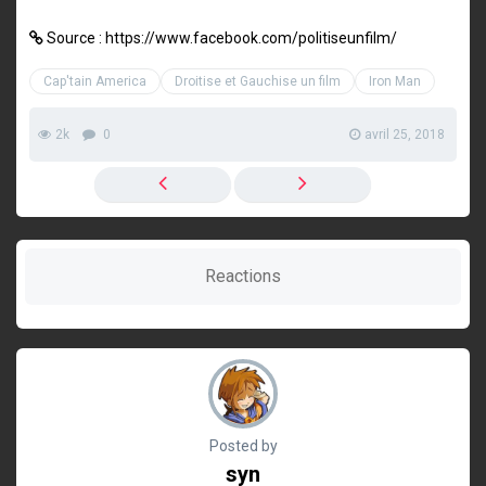
Source : https://www.facebook.com/politiseunfilm/
Cap'tain America
Droitise et Gauchise un film
Iron Man
2k
0
avril 25, 2018
Reactions
Posted by
syn