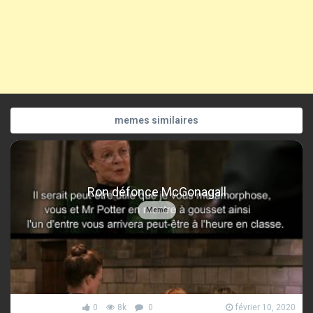
memes similaires
Ron défonce McGonagall
Meme
0
8k
0
février 10, 2020