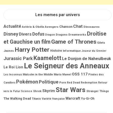
Les memes par univers
Chat
Actualité
Chanson
Astérix & Obélix
Avengers
Dinosaures
Droitise
Disney
Dofus
Divers
Dragons
Dreamworks
Dragon
Game of Thrones
et Gauchise un film
Gilets
Harry Potter
Jaunes
Histoire
Informatique
Joueur du Grenier
Kaamelott
Jurassic Park
Le Donjon de Naheulbeuk
Le Seigneur des Anneaux
Le Roi Lion
OSS 117
Malcolm in the Middle
Mario
Les Inconnus
Marvel
Pirates des
Pokémon
Politique
Porn
Caraïbes
Red Dead Redemption
Retour
Star Wars
Skyrim
Shrek
Stranger Things
vers le Futur
Science
Warcraft
The Walking Dead
Titanic
Yu-Gi-Oh
Variété française