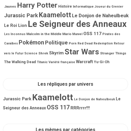
Harry Potter
Jaunes
Histoire
Informatique
Joueur du Grenier
Kaamelott
Jurassic Park
Le Donjon de Naheulbeuk
Le Seigneur des Anneaux
Le Roi Lion
OSS 117
Malcolm in the Middle
Mario
Les Inconnus
Marvel
Pirates des
Pokémon
Politique
Porn
Caraïbes
Red Dead Redemption
Retour
Star Wars
Skyrim
Shrek
Stranger Things
vers le Futur
Science
Warcraft
The Walking Dead
Titanic
Yu-Gi-Oh
Variété française
Les répliques par univers
Kaamelott
Jurassic Park
Le
Le Donjon de Naheulbeuk
OSS 117
RRRrrrr!!!
Seigneur des Anneaux
Les mèmes par catégories