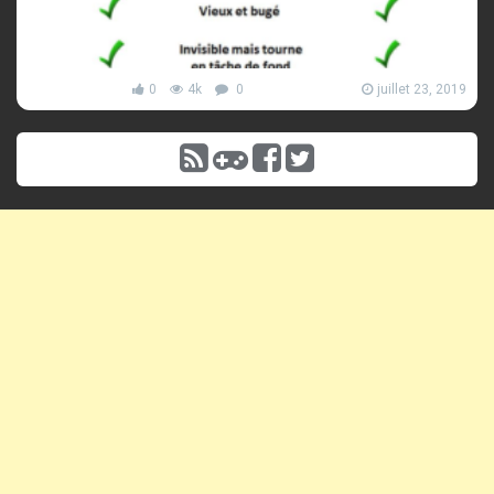
0
4k
0
juillet 23, 2019