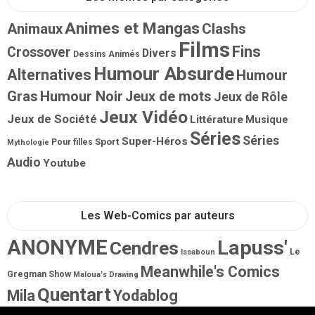
Animes et Mangas
Animaux
Clashs
Films
Fins
Crossover
Divers
Dessins Animés
Humour Absurde
Alternatives
Humour
Gras
Humour Noir
Jeux de mots
Jeux de Rôle
Jeux Vidéo
Jeux de Société
Littérature
Musique
Séries
Séries
Super-Héros
Sport
Pour filles
Mythologie
Audio
Youtube
Les Web-Comics par auteurs
ANONYME
Lapuss'
Cendres
Le
Issaboun
Meanwhile's Comics
Gregman Show
Maloua's Drawing
Quentart
Mila
Yodablog