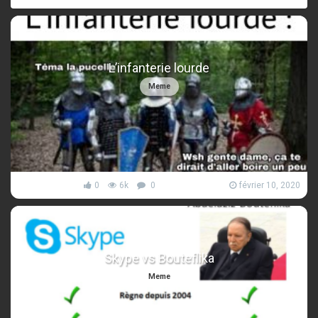
L’infanterie lourde
Meme
0
6k
0
février 10, 2020
Skype vs Bouteflika
Meme