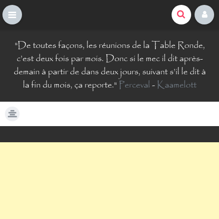
La Comté du Geek
S
"
De toutes façons, les réunions de la Table Ronde,
k
i
c’est deux fois par mois. Donc si le mec il dit après-
p
demain à partir de dans deux jours, suivant s’il le dit à
t
la fin du mois, ça reporte.
"
Perceval
-
Kaamelott
o
c
o
n
t
e
n
t