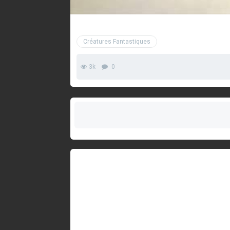
Créatures Fantastiques
3k
0