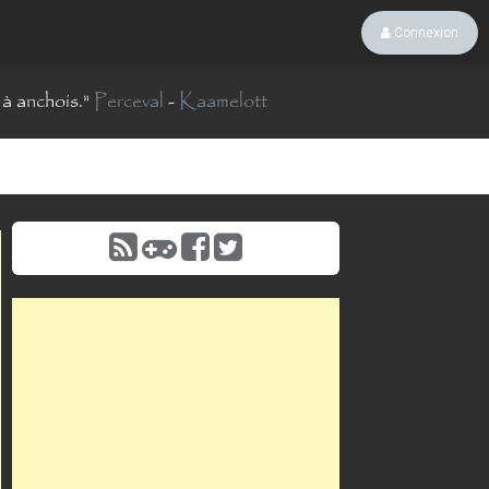
Connexion
 à anchois.
"
Perceval
-
Kaamelott