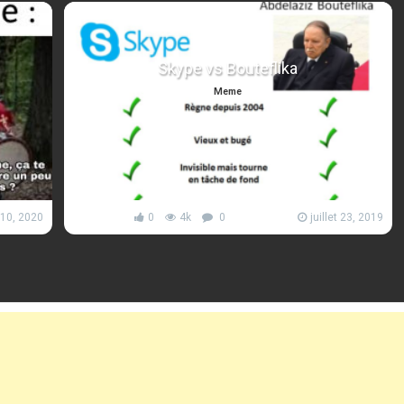
Skype vs Bouteflika
Meme
 10, 2020
0
4k
0
juillet 23, 2019