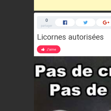
0
partager
Licornes autorisées
J'aime