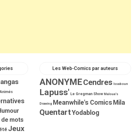
gories
Les Web-Comics par auteurs
ANONYME
Mangas
Cendres
Issaboun
Lapuss'
 Animés
Le Gregman Show
Maloua's
ernatives
Meanwhile's Comics
Mila
Drawing
Humour
Quentart
Yodablog
 de mots
Jeux
été