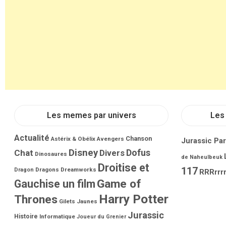
Les memes par univers
Les 
Actualité
Chanson
Astérix & Obélix
Avengers
Jurassic Pa
Disney
Dofus
Chat
Divers
Dinosaures
de Naheulbeuk
Droitise et
117
Dragons
Dreamworks
Dragon
RRRrrrr
Game of
Gauchise un film
Harry Potter
Thrones
Gilets Jaunes
Jurassic
Histoire
Informatique
Joueur du Grenier