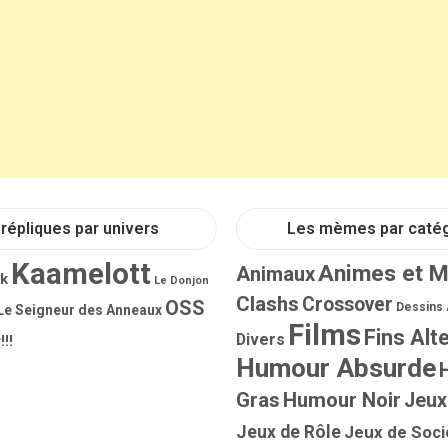
répliques par univers
Les mèmes par caté
Kaamelott
Animes et 
Animaux
rk
Le Donjon
Clashs
Crossover
OSS
Dessins
Le Seigneur des Anneaux
Films
Fins Alt
Divers
!!!
Humour Absurde
Gras
Humour Noir
Jeux
Jeux de Rôle
Jeux de Soci