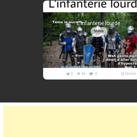
L’infanterie lourde
Meme
0
6k
0
février