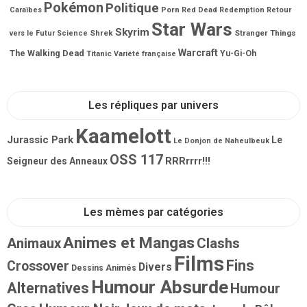
Pokémon
Politique
Porn
Caraïbes
Red Dead Redemption
Retour
Star Wars
Skyrim
Shrek
Stranger Things
vers le Futur
Science
Warcraft
The Walking Dead
Titanic
Yu-Gi-Oh
Variété française
Les répliques par univers
Kaamelott
Jurassic Park
Le
Le Donjon de Naheulbeuk
OSS 117
RRRrrrr!!!
Seigneur des Anneaux
Les mèmes par catégories
Animes et Mangas
Animaux
Clashs
Films
Fins
Crossover
Divers
Dessins Animés
Humour Absurde
Alternatives
Humour