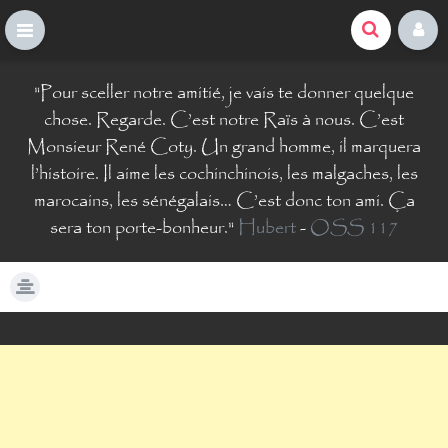
La Comté du Geek
S
"
Pour sceller notre amitié, je vais te donner quelque
k
i
chose. Regarde. C’est notre Raïs à nous. C’est
p
Monsieur René Coty. Un grand homme, il marquera
t
l’histoire. Il aime les cochinchinois, les malgaches, les
o
marocains, les sénégalais… C’est donc ton ami. Ça
c
o
sera ton porte-bonheur.
"
Hubert
-
OSS 117
n
t
e
n
t