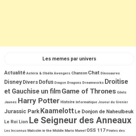
Les memes par univers
Chat
Actualité
Chanson
Astérix & Obélix
Avengers
Dinosaures
Droitise
Disney
Dofus
Divers
Dragons
Dreamworks
Dragon
Game of Thrones
et Gauchise un film
Gilets
Harry Potter
Jaunes
Histoire
Informatique
Joueur du Grenier
Kaamelott
Jurassic Park
Le Donjon de Naheulbeuk
Le Seigneur des Anneaux
Le Roi Lion
OSS 117
Malcolm in the Middle
Mario
Les Inconnus
Marvel
Pirates des