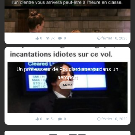
0
8k
0
février 10, 2020
Un professeur de Poudlard aperçu dans un
aéroport
Meme
0
5k
0
février 10, 2020