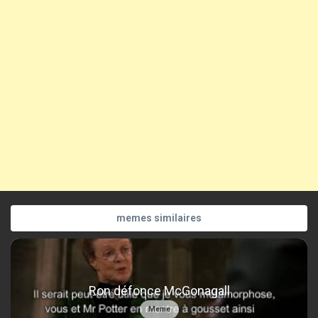
memes similaires
Ron défonce McGonagall
Meme