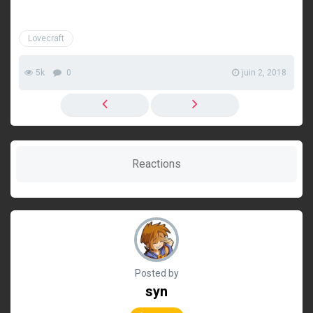
Lovecraft
5k
0
juin 2, 2018
Reactions
Posted by
syn