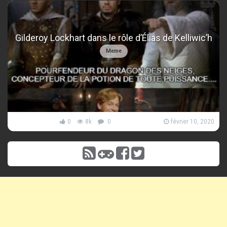
Gilderoy Lockhart dans le rôle d’Élias de Kelliwic’h
Meme
0
8k
0
février 10, 2020