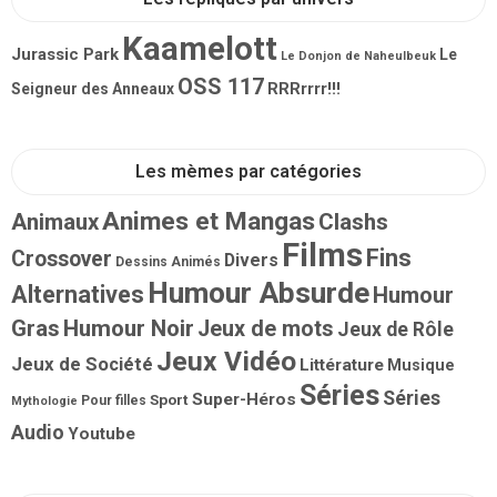
Kaamelott
Jurassic Park
Le
Le Donjon de Naheulbeuk
OSS 117
RRRrrrr!!!
Seigneur des Anneaux
Les mèmes par catégories
Animes et Mangas
Animaux
Clashs
Films
Fins
Crossover
Divers
Dessins Animés
Humour Absurde
Alternatives
Humour
Gras
Humour Noir
Jeux de mots
Jeux de Rôle
Jeux Vidéo
Jeux de Société
Littérature
Musique
Séries
Séries
Super-Héros
Sport
Pour filles
Mythologie
Audio
Youtube