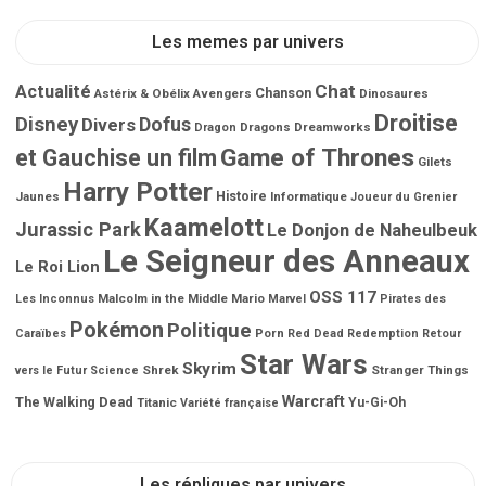
Les memes par univers
Chat
Actualité
Chanson
Astérix & Obélix
Avengers
Dinosaures
Droitise
Disney
Dofus
Divers
Dragons
Dreamworks
Dragon
Game of Thrones
et Gauchise un film
Gilets
Harry Potter
Jaunes
Histoire
Informatique
Joueur du Grenier
Kaamelott
Jurassic Park
Le Donjon de Naheulbeuk
Le Seigneur des Anneaux
Le Roi Lion
OSS 117
Malcolm in the Middle
Mario
Les Inconnus
Marvel
Pirates des
Pokémon
Politique
Porn
Caraïbes
Red Dead Redemption
Retour
Star Wars
Skyrim
Shrek
Stranger Things
vers le Futur
Science
Warcraft
The Walking Dead
Titanic
Yu-Gi-Oh
Variété française
Les répliques par univers