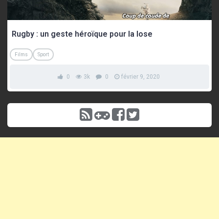
Rugby : un geste héroïque pour la lose
Films
Sport
0
3k
0
février 9, 2020