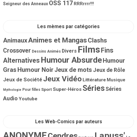
OSS 117
RRRrrrr!!!
Seigneur des Anneaux
Les mèmes par catégories
Animes et Mangas
Animaux
Clashs
Films
Fins
Crossover
Divers
Dessins Animés
Humour Absurde
Alternatives
Humour
Gras
Humour Noir
Jeux de mots
Jeux de Rôle
Jeux Vidéo
Jeux de Société
Littérature
Musique
Séries
Séries
Super-Héros
Sport
Pour filles
Mythologie
Audio
Youtube
Les Web-Comics par auteurs
ANONYME
Lapuss'
Cendres