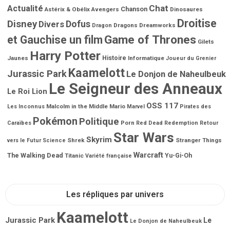
Chat
Actualité
Chanson
Astérix & Obélix
Avengers
Dinosaures
Droitise
Disney
Dofus
Divers
Dragons
Dreamworks
Dragon
Game of Thrones
et Gauchise un film
Gilets
Harry Potter
Jaunes
Histoire
Informatique
Joueur du Grenier
Kaamelott
Jurassic Park
Le Donjon de Naheulbeuk
Le Seigneur des Anneaux
Le Roi Lion
OSS 117
Malcolm in the Middle
Mario
Les Inconnus
Marvel
Pirates des
Pokémon
Politique
Porn
Caraïbes
Red Dead Redemption
Retour
Star Wars
Skyrim
Shrek
Stranger Things
vers le Futur
Science
Warcraft
The Walking Dead
Titanic
Yu-Gi-Oh
Variété française
Les répliques par univers
Kaamelott
Jurassic Park
Le
Le Donjon de Naheulbeuk