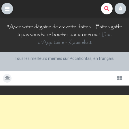
La Comté du Geek
S
"
Avec votre dégaine de crevette, faites… Faites gaffe
k
i
à pas vous faire bouffer par un mérou.
"
Duc
p
d'Aquitaine
-
Kaamelott
t
o
c
Tous les meilleurs mèmes sur Pocahontas, en français.
o
n
t
e
n
t