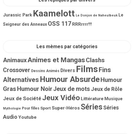
Kaamelott
Jurassic Park
Le
Le Donjon de Naheulbeuk
OSS 117
RRRrrrr!!!
Seigneur des Anneaux
Les mèmes par catégories
Animes et Mangas
Animaux
Clashs
Films
Fins
Crossover
Divers
Dessins Animés
Humour Absurde
Alternatives
Humour
Gras
Humour Noir
Jeux de mots
Jeux de Rôle
Jeux Vidéo
Jeux de Société
Littérature
Musique
Séries
Séries
Super-Héros
Sport
Pour filles
Mythologie
Audio
Youtube