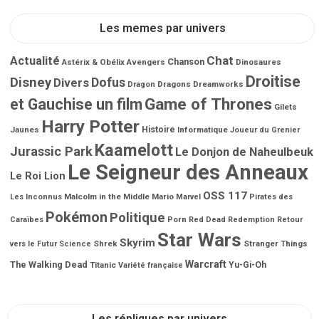
Les memes par univers
Chat
Actualité
Chanson
Astérix & Obélix
Avengers
Dinosaures
Droitise
Disney
Dofus
Divers
Dragons
Dreamworks
Dragon
Game of Thrones
et Gauchise un film
Gilets
Harry Potter
Jaunes
Histoire
Informatique
Joueur du Grenier
Kaamelott
Jurassic Park
Le Donjon de Naheulbeuk
Le Seigneur des Anneaux
Le Roi Lion
OSS 117
Malcolm in the Middle
Mario
Les Inconnus
Marvel
Pirates des
Pokémon
Politique
Porn
Caraïbes
Red Dead Redemption
Retour
Star Wars
Skyrim
Shrek
Stranger Things
vers le Futur
Science
Warcraft
The Walking Dead
Titanic
Yu-Gi-Oh
Variété française
Les répliques par univers