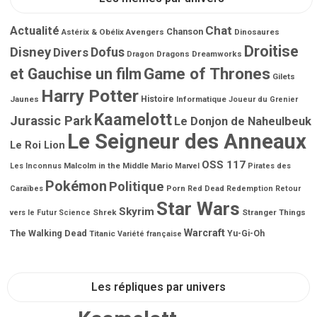
Chat
Actualité
Chanson
Astérix & Obélix
Avengers
Dinosaures
Droitise
Disney
Dofus
Divers
Dragons
Dreamworks
Dragon
Game of Thrones
et Gauchise un film
Gilets
Harry Potter
Jaunes
Histoire
Informatique
Joueur du Grenier
Kaamelott
Jurassic Park
Le Donjon de Naheulbeuk
Le Seigneur des Anneaux
Le Roi Lion
OSS 117
Malcolm in the Middle
Mario
Les Inconnus
Marvel
Pirates des
Pokémon
Politique
Porn
Caraïbes
Red Dead Redemption
Retour
Star Wars
Skyrim
Shrek
Stranger Things
vers le Futur
Science
Warcraft
The Walking Dead
Titanic
Yu-Gi-Oh
Variété française
Les répliques par univers