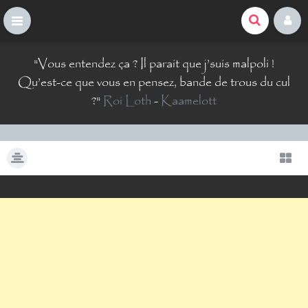
La Comté du Geek
S
"
Vous entendez ça ? Il parait que j’suis malpoli !
k
i
Qu’est-ce que vous en pensez, bande de trous du cul
p
?
"
Roi Loth
-
Kaamelott
t
o
c
o
n
t
e
n
t