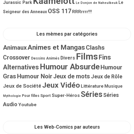
Kaamelott
Jurassic Park
Le
Le Donjon de Naheulbeuk
OSS 117
RRRrrrr!!!
Seigneur des Anneaux
Les mèmes par catégories
Animes et Mangas
Animaux
Clashs
Films
Fins
Crossover
Divers
Dessins Animés
Humour Absurde
Alternatives
Humour
Gras
Humour Noir
Jeux de mots
Jeux de Rôle
Jeux Vidéo
Jeux de Société
Littérature
Musique
Séries
Séries
Super-Héros
Sport
Pour filles
Mythologie
Audio
Youtube
Les Web-Comics par auteurs