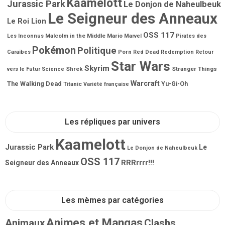
Kaamelott
Jurassic Park
Le Donjon de Naheulbeuk
Le Seigneur des Anneaux
Le Roi Lion
OSS 117
Malcolm in the Middle
Mario
Les Inconnus
Marvel
Pirates des
Pokémon
Politique
Porn
Caraïbes
Red Dead Redemption
Retour
Star Wars
Skyrim
Shrek
Stranger Things
vers le Futur
Science
Warcraft
The Walking Dead
Titanic
Yu-Gi-Oh
Variété française
Les répliques par univers
Kaamelott
Jurassic Park
Le
Le Donjon de Naheulbeuk
OSS 117
RRRrrrr!!!
Seigneur des Anneaux
Les mèmes par catégories
Animes et Mangas
Animaux
Clashs