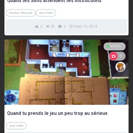
Quand tes Sims attendent tes instructions
Humour Absurde
Jeux Vidéo
0
2k
0
mars 19, 2018
MEMES
0
Quand tu prends le jeu un peu trop au sérieux
Jeux Vidéo