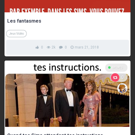
Les fantasmes
Jeux Vidéo
0
2k
0
mars 21, 2018
MEMES
0