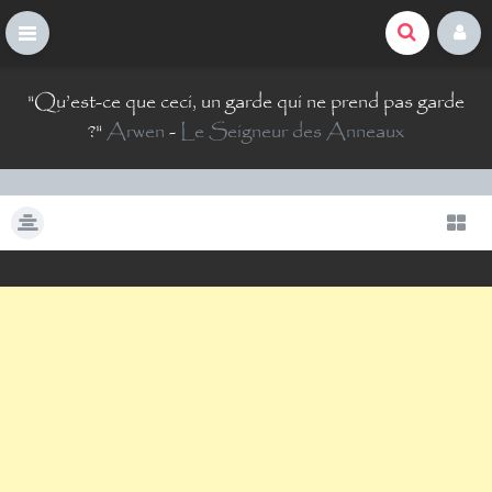
La Comté du Geek
S
"
Qu’est-ce que ceci, un garde qui ne prend pas garde
k
i
?
"
Arwen
-
Le Seigneur des Anneaux
p
t
o
c
o
n
t
e
n
t