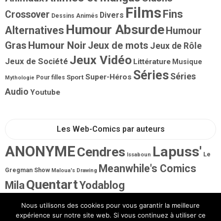
Films
Fins
Crossover
Divers
Dessins Animés
Humour Absurde
Alternatives
Humour
Gras
Humour Noir
Jeux de mots
Jeux de Rôle
Jeux Vidéo
Jeux de Société
Littérature
Musique
Séries
Séries
Super-Héros
Sport
Pour filles
Mythologie
Audio
Youtube
Les Web-Comics par auteurs
ANONYME
Lapuss'
Cendres
Le
Issaboun
Meanwhile's Comics
Gregman Show
Maloua's Drawing
Quentart
Mila
Yodablog
Nous utilisons des cookies pour vous garantir la meilleure
expérience sur notre site web. Si vous continuez à utiliser ce