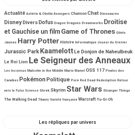
Chat
Actualité
Chanson
Astérix & Obélix
Avengers
Dinosaures
Droitise
Disney
Dofus
Divers
Dragons
Dreamworks
Dragon
Game of Thrones
et Gauchise un film
Gilets
Harry Potter
Jaunes
Histoire
Informatique
Joueur du Grenier
Kaamelott
Jurassic Park
Le Donjon de Naheulbeuk
Le Seigneur des Anneaux
Le Roi Lion
OSS 117
Malcolm in the Middle
Mario
Les Inconnus
Marvel
Pirates des
Pokémon
Politique
Porn
Caraïbes
Red Dead Redemption
Retour
Star Wars
Skyrim
Shrek
Stranger Things
vers le Futur
Science
Warcraft
The Walking Dead
Titanic
Yu-Gi-Oh
Variété française
Les répliques par univers