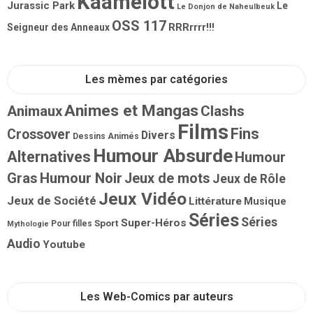
Kaamelott
Jurassic Park
Le
Le Donjon de Naheulbeuk
OSS 117
RRRrrrr!!!
Seigneur des Anneaux
Les mèmes par catégories
Animes et Mangas
Animaux
Clashs
Films
Fins
Crossover
Divers
Dessins Animés
Humour Absurde
Alternatives
Humour
Gras
Humour Noir
Jeux de mots
Jeux de Rôle
Jeux Vidéo
Jeux de Société
Littérature
Musique
Séries
Séries
Super-Héros
Sport
Pour filles
Mythologie
Audio
Youtube
Les Web-Comics par auteurs