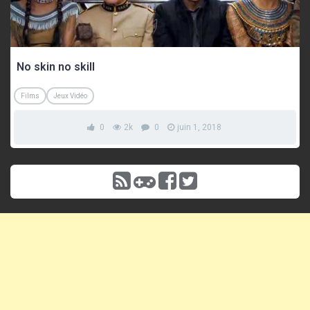
No skin no skill
Films
Jeux Vidéo
0
2k
0
juin 1, 2018