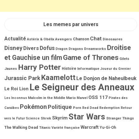
Les memes par univers
Chat
Actualité
Chanson
Astérix & Obélix
Avengers
Dinosaures
Droitise
Disney
Dofus
Divers
Dragons
Dreamworks
Dragon
Game of Thrones
et Gauchise un film
Gilets
Harry Potter
Jaunes
Histoire
Informatique
Joueur du Grenier
Kaamelott
Jurassic Park
Le Donjon de Naheulbeuk
Le Seigneur des Anneaux
Le Roi Lion
OSS 117
Malcolm in the Middle
Mario
Les Inconnus
Marvel
Pirates des
Pokémon
Politique
Porn
Caraïbes
Red Dead Redemption
Retour
Star Wars
Skyrim
Shrek
Stranger Things
vers le Futur
Science
Warcraft
The Walking Dead
Titanic
Yu-Gi-Oh
Variété française