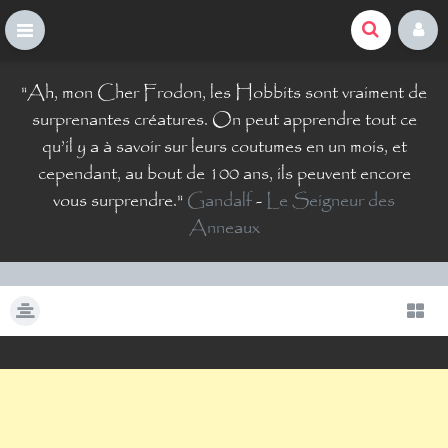
La Comté du Geek
S
"
Ah, mon Cher Frodon, les Hobbits sont vraiment de
k
i
surprenantes créatures. On peut apprendre tout ce
p
qu’il y a à savoir sur leurs coutumes en un mois, et
t
cependant, au bout de 100 ans, ils peuvent encore
o
vous surprendre.
"
Gandalf
-
Le Seigneur des
c
o
Anneaux
n
t
e
n
t