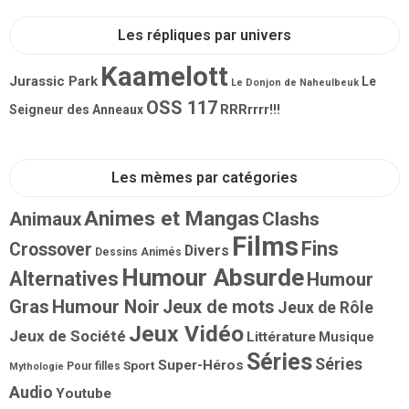
Les répliques par univers
Kaamelott
Jurassic Park
Le
Le Donjon de Naheulbeuk
OSS 117
RRRrrrr!!!
Seigneur des Anneaux
Les mèmes par catégories
Animes et Mangas
Animaux
Clashs
Films
Fins
Crossover
Divers
Dessins Animés
Humour Absurde
Alternatives
Humour
Gras
Humour Noir
Jeux de mots
Jeux de Rôle
Jeux Vidéo
Jeux de Société
Littérature
Musique
Séries
Séries
Super-Héros
Sport
Pour filles
Mythologie
Audio
Youtube